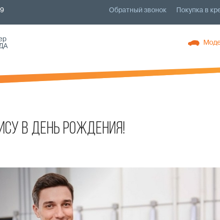
79
Обратный звонок
Покупка в кр
ер
Моде
ДА
ису в День Рождения!