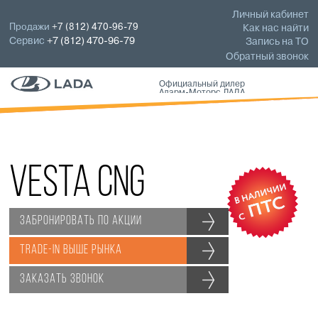
Личный кабинет
Продажи
+7 (812) 470-96-79
Как нас найти
Сервис
+7 (812) 470-96-79
Запись на ТО
Обратный звонок
Официальный дилер
Аларм-Моторс ЛАДА
Vesta CNG
ЗАБРОНИРОВАТЬ ПО АКЦИИ
Trade-in выше рынка
ЗАКАЗАТЬ ЗВОНОК