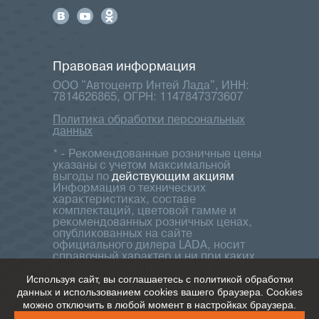
Правовая информация
ООО "Автоцентр Интей Лада", ИНН:
7814626865, ОГРН: 1147847373607
Политика обработки персональных
данных
* - Рекомендованные розничные цены
указаны с учетом максимальной
выгоды по
действующим акциям
Информация о технических
характеристиках, составе
комплектаций, цветовой гамме и
рекомендованных розничных ценах,
опубликованных на сайте
официального дилера LADA, носит
справочный характер и ни при каких
обстоятельствах не является
Используя сайт, вы соглашаетесь с политикой обработки
публичной офертой, определяемой
данных и использованием cookies вашего браузера. Cookies
положениями Статьи 437 ч.2
Гражданского кодекса Российской
можно отключить в любой момент в настройках браузера.
Федерации. Для получения