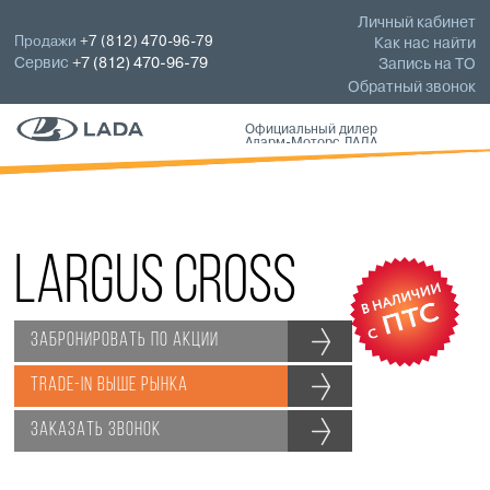
Личный кабинет
Продажи
+7 (812) 470-96-79
Как нас найти
Сервис
+7 (812) 470-96-79
Запись на ТО
Обратный звонок
Официальный дилер
Аларм-Моторс ЛАДА
Largus Cross
ЗАБРОНИРОВАТЬ ПО АКЦИИ
Trade-in выше рынка
ЗАКАЗАТЬ ЗВОНОК