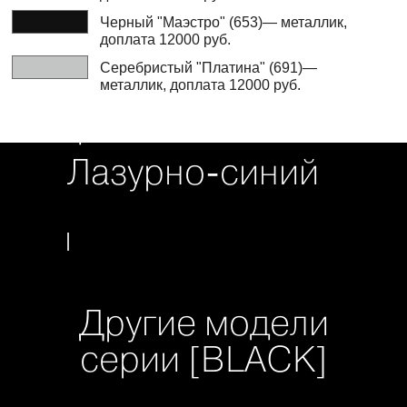
Черный "Маэстро" (653)— металлик,
доплата 12000 руб.
Серебристый "Платина" (691)—
металлик, доплата 12000 руб.
Цветовая гамма
Лазурно-синий
Другие модели
серии [BLACK]