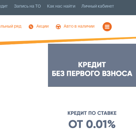
едит
Запись на ТО
Как нас найти
Личный кабинет
льный ряд
Акции
Авто в наличии