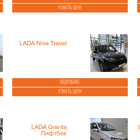
Узнать цену
LADA Niva Travel
Подробнее
Узнать цену
LADA Granta
Лифтбек