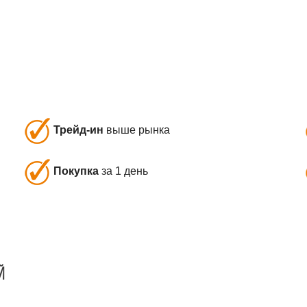
Трейд-ин
выше рынка
Покупка
за 1 день
Й