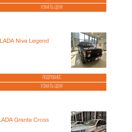
Узнать цену
LADA Niva Legend
Подробнее
Узнать цену
LADA Granta Cross