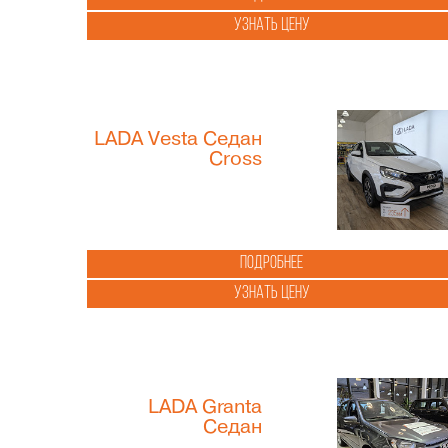
Узнать цену
LADA Vesta Седан
Cross
Подробнее
Узнать цену
LADA Granta
Седан