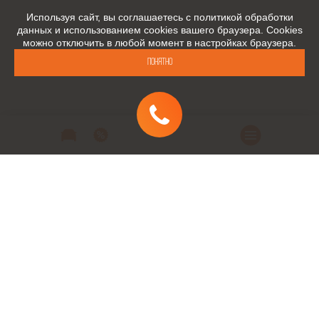
Используя сайт, вы соглашаетесь с политикой обработки
данных и использованием cookies вашего браузера. Cookies
можно отключить в любой момент в настройках браузера.
ПОНЯТНО
Расчет ежемесячного платежа, сформированный при помощи кредитного
калькулятора, является предварительным, подлежит уточнению перед или
непосредственно при заключении договоров кредитования/страхования, носит
исключительно информационный характер и ни при каких условиях не является
публичной офертой, определяемой положениями Статьи 437 ч.2 Гражданского кодекса
Российской Федерации. Для получения подробной информации обращайтесь к
официальному дилеру ООО Интей Лада.