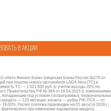
вовать в акции
АО «Авто Финанс Банк» (лицензия Банка России №170 от
ей при покупке нового автомобиля LADA Iskra (ТС) в
имость ТС — 1 021 600 руб. (с учетом выгоды 20% по
ст. Правительства РФ № 364 от 16.04.2015 (с изменениями
, попадающим под условия госпрограммы); первоначальны
ок кредита — 120 месяцев; валюта — рубли РФ; ПСК — от
 19,00%. Расчет платежа произведен на 01 августа 2026 г.,
 фактического при изменении параметров кредита.