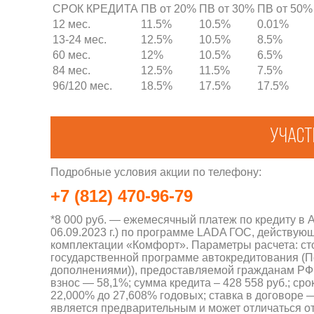
СРОК КРЕДИТА
ПВ от 20%
ПВ от 30%
ПВ от 50%
12 мес.
11.5%
10.5%
0.01%
13-24 мес.
12.5%
10.5%
8.5%
60 мес.
12%
10.5%
6.5%
84 мес.
12.5%
11.5%
7.5%
96/120 мес.
18.5%
17.5%
17.5%
Участ
Подробные условия акции по телефону:
+7 (812) 470-96-79
*8 000 руб. — ежемесячный платеж по кредиту в 
06.09.2023 г.) по программе LADA ГОС, действующ
комплектации «Комфорт». Параметры расчета: сто
государственной программе автокредитования (По
дополнениями)), предоставляемой гражданам РФ
взнос — 58,1%; сумма кредита – 428 558 руб.; ср
22,000% до 27,608% годовых; ставка в договоре —
является предварительным и может отличаться от