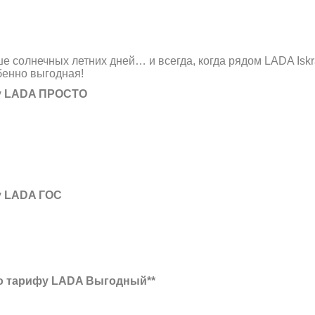
е солнечных летних дней… и всегда, когда рядом LADA Iskr
бенно выгодная!
фу LADA ПРОСТО
у LADA ГОС
 по тарифу LADA Выгодный**