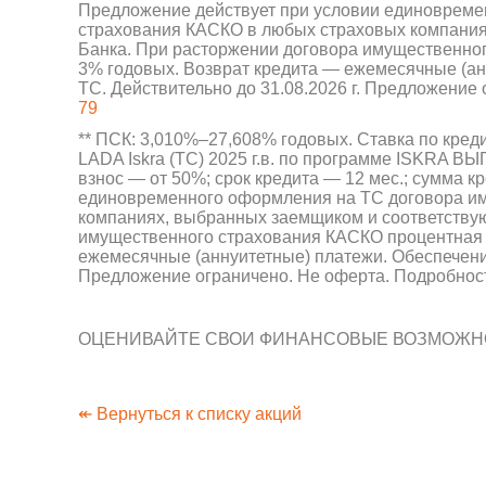
Предложение действует при условии единовреме
страхования КАСКО в любых страховых компания
Банка. При расторжении договора имущественног
3% годовых. Возврат кредита — ежемесячные (ан
ТС. Действительно до 31.08.2026 г. Предложение
79
** ПСК: 3,010%–27,608% годовых. Ставка по кред
LADA Iskra (ТС) 2025 г.в. по программе ISKRA 
взнос — от 50%; срок кредита — 12 мес.; сумма к
единовременного оформления на ТС договора и
компаниях, выбранных заемщиком и соответству
имущественного страхования КАСКО процентная с
ежемесячные (аннуитетные) платежи. Обеспечени
Предложение ограничено. Не оферта. Подробнос
ОЦЕНИВАЙТЕ СВОИ ФИНАНСОВЫЕ ВОЗМОЖНО
↞ Вернуться к списку акций