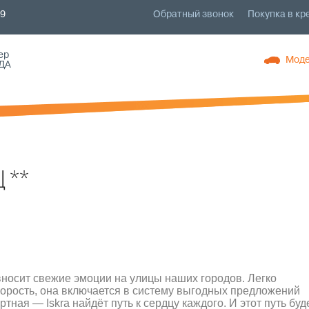
79
Обратный звонок
Покупка в кр
ер
Моде
ДА
Ц **
вносит свежие эмоции на улицы наших городов. Легко
корость, она включается в систему выгодных предложений
ая — Iskra найдёт путь к сердцу каждого. И этот путь буд