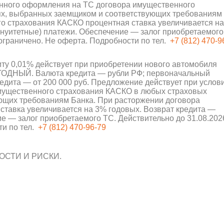
нного оформления на ТС договора имущественного
х, выбранных заемщиком и соответствующих требованиям
о страхования КАСКО процентная ставка увеличивается на
нуитетные) платежи. Обеспечение — залог приобретаемого
 ограничено. Не оферта. Подробности по тел.
+7 (812) 470-9
иту 0,01% действует при приобретении нового автомобиля
ВЫГОДНЫЙ. Валюта кредита — рубли РФ; первоначальный
редита — от 200 000 руб. Предложение действует при услов
мущественного страхования КАСКО в любых страховых
ющих требованиям Банка. При расторжении договора
тавка увеличивается на 3% годовых. Возврат кредита —
е — залог приобретаемого ТС. Действительно до 31.08.202
ти по тел.
+7 (812) 470-96-79
СТИ И РИСКИ.