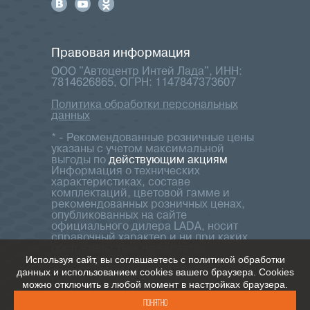
Правовая информация
ООО "Автоцентр Интей Лада", ИНН:
7814626865, ОГРН: 1147847373607
Политика обработки персональных
данных
* - Рекомендованные розничные цены
указаны с учетом максимальной
выгоды по
действующим акциям
Информация о технических
характеристиках, составе
комплектаций, цветовой гамме и
рекомендованных розничных ценах,
опубликованных на сайте
официального дилера LADA, носит
справочный характер и ни при каких
обстоятельствах не является
Используя сайт, вы соглашаетесь с политикой обработки
публичной офертой, определяемой
положениями Статьи 437 ч.2
данных и использованием cookies вашего браузера. Cookies
Гражданского кодекса Российской
можно отключить в любой момент в настройках браузера.
Федерации. Для получения
Понятно
подробной информации обращайтесь