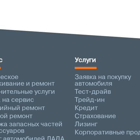
с
Услуги
ческое
Заявка на покупку
живание и ремонт
автомобиля
нительные услуги
Тест-драйв
 на сервис
Трейд-ин
тийный ремонт
Кредит
ной ремонт
Страхование
жа запасных частей
Лизинг
ссуаров
Корпоративные про
г автомобилей ЛАДА