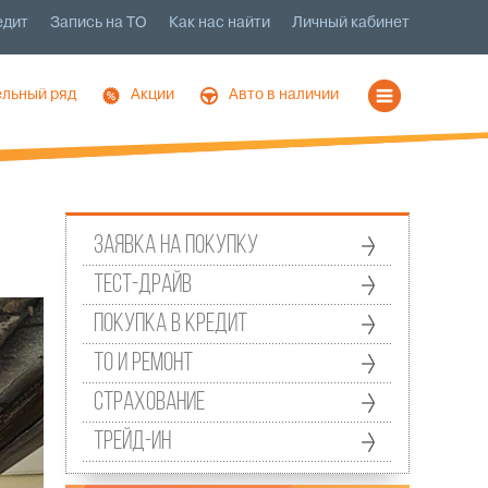
едит
Запись на ТО
Как нас найти
Личный кабинет
льный ряд
Акции
Авто в наличии
Заявка на покупку
Тест-драйв
Покупка в кредит
ТО и ремонт
Страхование
Трейд-ин