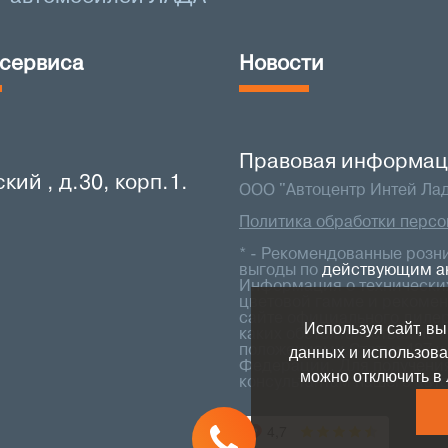
 сервиса
Новости
Правовая информац
ий , д.30, корп.1.
ООО "Автоцентр Интей Лад
Политика обработки персо
* - Рекомендованные розн
выгоды по
действующим а
Информация о технических
цветовой гамме и рекомен
сайте официального дилер
Используя сайт, вы
каких обстоятельствах не
положениями Статьи 437 ч
данных и использова
Федерации. Для получени
можно отключить в 
консультантам нашего авт