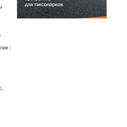
мы
,
тия :
1
.