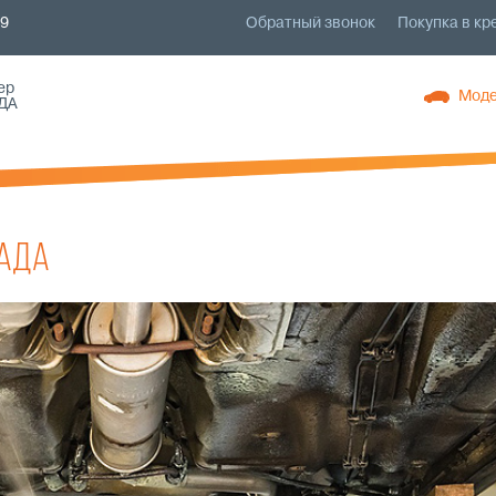
79
Обратный звонок
Покупка в кр
ер
Моде
ДА
ЛАДА