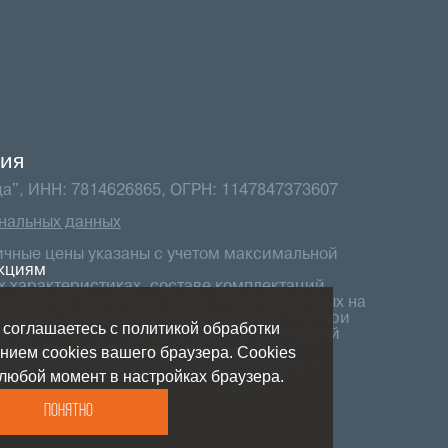
ия
а", ИНН: 7814626865, ОГРН: 1147847373607
нальных данных
ичные цены указаны с учетом максимальной
кциям
 характеристиках, составе комплектаций,
дованных розничных ценах, опубликованных на
а LADA, носит справочный характер и ни при
 соглашаетесь с политикой обработки
 является публичной офертой, определяемой
.2 Гражданского кодекса Российской
нием cookies вашего браузера. Cookies
я подробной информации обращайтесь к
любой момент в настройках браузера.
осалона.
Понятно