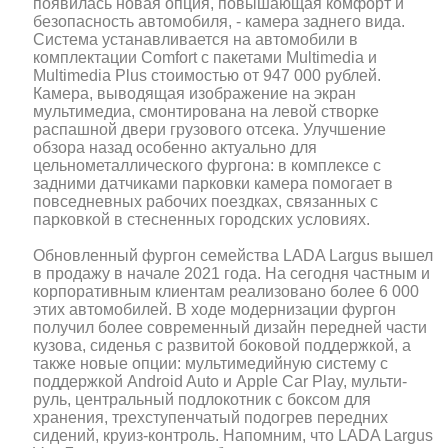
появилась новая опция, повышающая комфорт и
безопасность автомобиля, - камера заднего вида.
Система устанавливается на автомобили в
комплектации Comfort c пакетами Multimedia и
Multimedia Plus стоимостью от 947 000 рублей.
Камера, выводящая изображение на экран
мультимедиа, смонтирована на левой створке
распашной двери грузового отсека. Улучшение
обзора назад особенно актуально для
цельнометаллического фургона: в комплексе с
задними датчиками парковки камера помогает в
повседневных рабочих поездках, связанных с
парковкой в стесненных городских условиях.
Обновленный фургон семейства LADA Largus вышел
в продажу в начале 2021 года. На сегодня частным и
корпоративным клиентам реализовано более 6 000
этих автомобилей. В ходе модернизации фургон
получил более современный дизайн передней части
кузова, сиденья с развитой боковой поддержкой, а
также новые опции: мультимедийную систему с
поддержкой Android Auto и Apple Car Play, мульти-
руль, центральный подлокотник с боксом для
хранения, трехступенчатый подогрев передних
сидений, круиз-контроль. Напомним, что LADA Largus