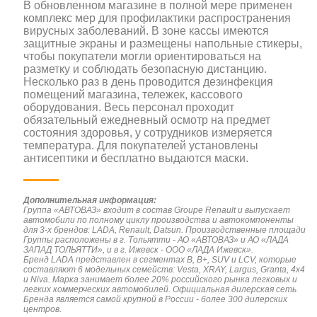
В обновленном магазине в полной мере применен
комплекс мер для профилактики распространения
вирусных заболеваний. В зоне кассы имеются
защитные экраны и размещены напольные стикеры,
чтобы покупатели могли ориентироваться на
разметку и соблюдать безопасную дистанцию.
Несколько раз в день проводится дезинфекция
помещений магазина, тележек, кассового
оборудования. Весь персонал проходит
обязательный ежедневный осмотр на предмет
состояния здоровья, у сотрудников измеряется
температура. Для покупателей установлены
антисептики и бесплатно выдаются маски.
Дополнительная информация:
Группа «АВТОВАЗ» входит в состав Groupe Renault и выпускает
автомобили по полному циклу производства и автокомпоненты
для 3-х брендов: LADA, Renault, Datsun. Производственные площади
Группы расположены в г. Тольятти - АО «АВТОВАЗ» и АО «ЛАДА
ЗАПАД ТОЛЬЯТТИ», и в г. Ижевск - ООО «ЛАДА Ижевск».
Бренд LADA представлен в сегментах В, В+, SUV и LCV, которые
составляют 6 модельных семейств: Vesta, XRAY, Largus, Granta, 4x4
и Niva. Марка занимает более 20% российского рынка легковых и
легких коммерческих автомобилей. Официальная дилерская сеть
Бренда является самой крупной в России - более 300 дилерских
центров.