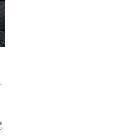
A
к
ва