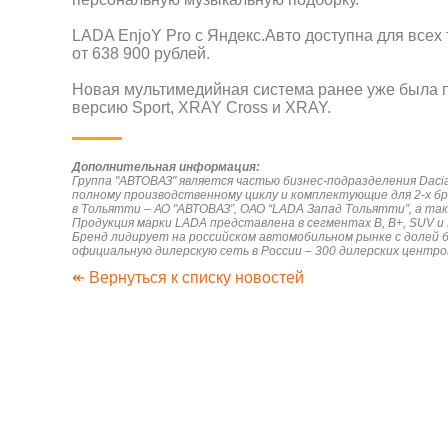
LADA EnjoY Pro c Яндекс.Авто доступна для всех 
от 638 900 рублей.
Новая мультимедийная система ранее уже была 
версию Sport, XRAY Cross и XRAY.
Дополнительная информация:
Группа "АВТОВАЗ" является частью бизнес-подразделения Daci
полному производственному циклу и комплектующие для 2-х б
в Тольятти – АО "АВТОВАЗ”, ОАО “LADA Запад Тольятти”, а так
Продукция марки LADA представлена в сегментах В, B+, SUV и LC
Бренд лидирует на российском автомобильном рынке с долей 
официальную дилерскую сеть в России – 300 дилерских центро
↞ Вернуться к списку новостей