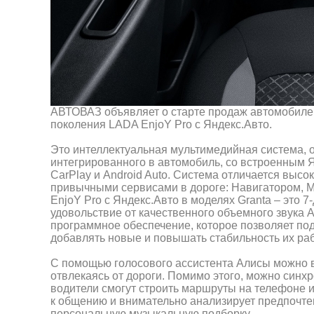
АВТОВАЗ объявляет о старте продаж автомобилей
поколения LADA EnjoY Pro с Яндекс.Авто.
Это интеллектуальная мультимедийная система,
интегрированного в автомобиль, со встроенным 
CarPlay и Android Auto. Система отличается выс
привычными сервисами в дороге: Навигатором, М
EnjoY Pro с Яндекс.Авто в моделях Granta – это 
удовольствие от качественного объемного звука
программное обеспечение, которое позволяет по
добавлять новые и повышать стабильность их ра
С помощью голосового ассистента Алисы можно вк
отвлекаясь от дороги. Помимо этого, можно синхр
водители смогут строить маршруты на телефоне и
к общению и внимательно анализирует предпочте
персональную музыкальную подборку.