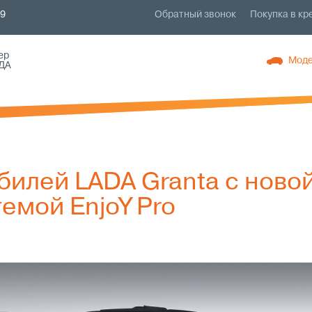
79
Обратный звонок
Покупка в кр
ер
Моде
ДА
билей LADA Granta с ново
емой EnjoY Pro