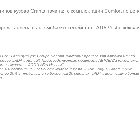
типов кузова Granta начиная с комплектации Comfort по цен
представлена в автомобилях семейства LADA Vesta включа
a-LADA в структуре Groupe Renault. Компания производит автомобили по
рендов: LADA и Renault. Производственные мощности АВТОВАЗа расположе
же в Ижевске – ООО "LADA Ижевск".
V и состоит из 5 семейств моделей: Vesta, XRAY, Largus, Granta и Niva.
более 20% и представлен в более чем 20 странах. LADA имеет самую боль
в.