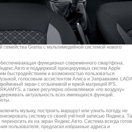
 семейства Granta с мультимедийной системой нового
 обеспечивающая функционал современного смартфона,
Яндекс.Авто и поддержкой проецируемых систем Apple
оким быстродействием и возможностью пользоваться
узыкой, голосовым ассистентом Алиса и Заправками. LAD
7-дюймовый экран с отзывчивой и яркой матрицей IPS,
 ARKAMYS, а также регулярно обновляемое «по воздуху»
ддерживать актуальность всех имеющихся функций,
боты.
лючить музыку, построить маршрут или узнать погоду, не
онизировать систему со своей учётной записью Яндекса. Та
 переносить их на экран Яндекс.Авто. Система всегда гото
ния пользователя, предлагая избранные адреса и