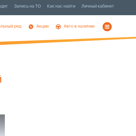
едит
Запись на ТО
Как нас найти
Личный кабинет
льный ряд
Акции
Авто в наличии
й