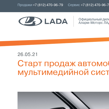
Продажи
+7 (812) 470-96-79
Сервис
+7 (812) 470-96-
Официальный дил
Аларм-Моторс ЛА
26.05.21
Старт продаж автомо
мультимедийной сист