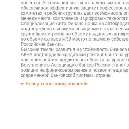
повестки. Ассоциация выступит надежным канало
обеспечивая эффективную защиту профессиональн
комитетах и рабочих группах даст возможность о
менеджмента, комплаенса и цифровых технологи
Специализация Авто Финанс Банка на автокреди
подтверждена высокими позициями в отраслевых р
крупнейших игроков по объему выданных автокреди
по объему активов и 39 место по размеру собств
Российские банки».
Высокие темпы развития и устойчивость бизнеса
АКРА подтвердило кредитный рейтинг банка на у
присвоил рейтинг кредитоспособности на уровне 
Вступление в Ассоциацию банков России станет в
позиции на финансовом рынке и позволит еще ак
современной банковской системы страны.
↞ Вернуться к списку новостей