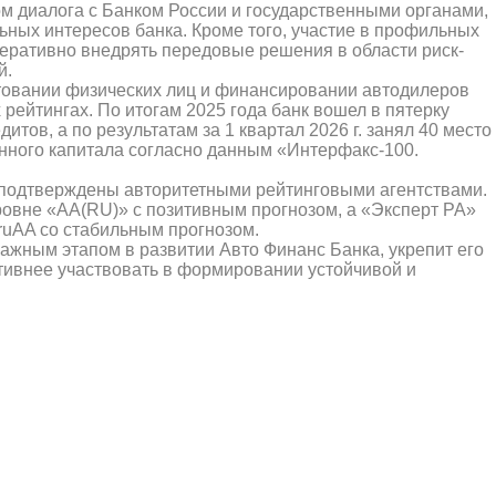
м диалога с Банком России и государственными органами,
ых интересов банка. Кроме того, участие в профильных
перативно внедрять передовые решения в области риск-
й.
товании физических лиц и финансировании автодилеров
ейтингах. По итогам 2025 года банк вошел в пятерку
тов, а по результатам за 1 квартал 2026 г. занял 40 место
енного капитала согласно данным «Интерфакс-100.
 подтверждены авторитетными рейтинговыми агентствами.
ровне «АА(RU)» с позитивным прогнозом, а «Эксперт РА»
ruAA со стабильным прогнозом.
ажным этапом в развитии Авто Финанс Банка, укрепит его
тивнее участвовать в формировании устойчивой и