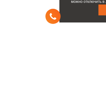
можно отключить в 
с
Услуги
ческое
Заявка на покупку
живание и ремонт
автомобиля
нительные услуги
Тест-драйв
 на сервис
Трейд-ин