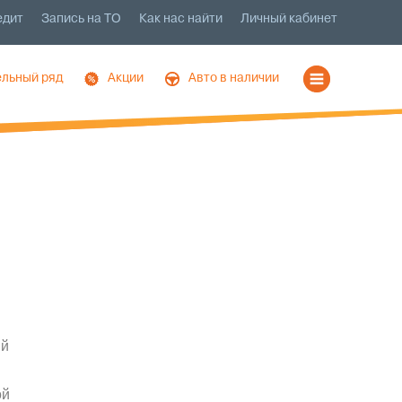
едит
Запись на ТО
Как нас найти
Личный кабинет
льный ряд
Акции
Авто в наличии
ий
ой