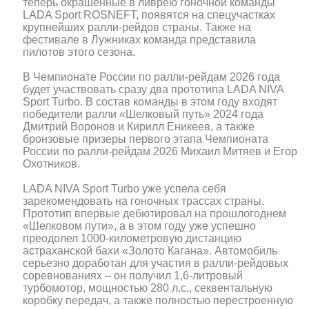
теперь окрашенные в ливрею гоночной команды
LADA Sport ROSNEFT, появятся на спецучастках
крупнейших ралли-рейдов страны. Также на
фестивале в Лужниках команда представила
пилотов этого сезона.
В Чемпионате России по ралли-рейдам 2026 года
будет участвовать сразу два прототипа LADA NIVA
Sport Turbo. В состав команды в этом году входят
победители ралли «Шелковый путь» 2024 года
Дмитрий Воронов и Кирилл Еникеев, а также
бронзовые призеры первого этапа Чемпионата
России по ралли-рейдам 2026 Михаил Митяев и Егор
Охотников.
LADA NIVA Sport Turbo уже успела себя
зарекомендовать на гоночных трассах страны.
Прототип впервые дебютировал на прошлогоднем
«Шелковом пути», а в этом году уже успешно
преодолел 1000-километровую дистанцию
астраханской бахи «Золото Кагана». Автомобиль
серьезно доработан для участия в ралли-рейдовых
соревнованиях – он получил 1,6-литровый
турбомотор, мощностью 280 л.с., секвентальную
коробку передач, а также полностью перестроенную