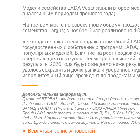
Модели семейства LADA Vesta заняли второе мест
аналогичным периодом прошлого года).
На третьем месте по совокупному объему продаж
семейства Largus; в ноябре было реализовано 4 
«Рекордные показатели продаж автомобилей LAD
государственных и собственных программ LADA, 
популярных моделей. Влияние на рост продаж ок
опережающих госзакупок. Несмотря на высокий с
результаты 2020 года будут ожидаемо ниже резуль
удалось сохранить и долю рынка, и уверенное ли
исполнительный вице-президент по продажам и 
Дополнительная информация:
Группа «АВТОВАЗ» входит в состав Groupe Renault и выпу
3-х брендов: LADA, Renault, Datsun. Производственные п
ЗАПАД ТОЛЬЯТТИ», и в г. Ижевск - ООО «ЛАДА Ижевск».
Бренд LADA представлен в сегментах В, В+, SUV и LCV, ко
4x4 и Niva. Марка занимает более 20% российского рынка 
сеть Бренда является самой крупной в России - более 300 
↞ Вернуться к списку новостей