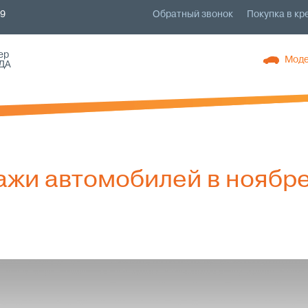
79
Обратный звонок
Покупка в кр
ер
Моде
ДА
ажи автомобилей в ноябр