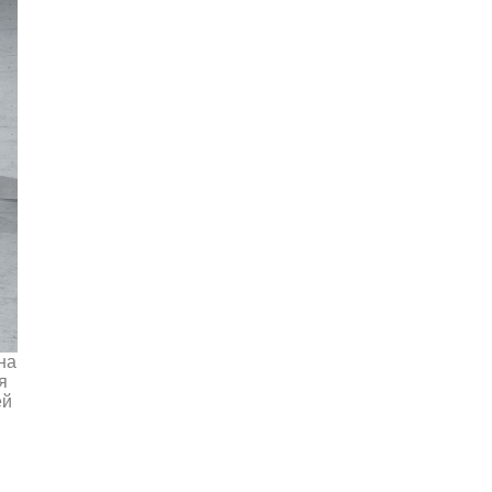
на
я
ей