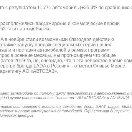
о с результатом 11 771 автомобиль (+35,3% по сравнению 
 расположились пассажирские и коммерческие версии
052 таких автомобилей.
A в ноябре стали возможными благодаря действию
а также запуску продаж специальных серий наших
азали и поставки автомобилей в рамках программ
прос в осенние месяцы, мы прогнозируем что общие
татов 2019-го, но, очевидно, что в это непростое время на
дерство бренда LADA в России», - отметил Оливье Морне,
маркетингу АО «АВТОВАЗ».
скает автомобили по полному циклу производства и автокомпоненты 
лощади Группы расположены в г. Тольятти - АО «АВТОВАЗ» и АО «ЛАДА
торые составляют 6 модельных семейств: Vesta, XRAY, Largus, Grant
легковых и легких коммерческих автомобилей. Официальная дилерская
дилерских центров.