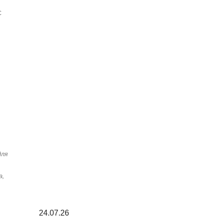
с
м
для
a,
24.07.26