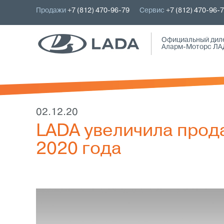
Продажи
+7 (812) 470-96-79
Сервис
+7 (812) 470-96-
Официальный дил
Аларм-Моторс ЛА
02.12.20
LADA увеличила прод
2020 года