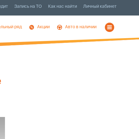
едит
Запись на ТО
Как нас найти
Личный кабинет
льный ряд
Акции
Авто в наличии
е