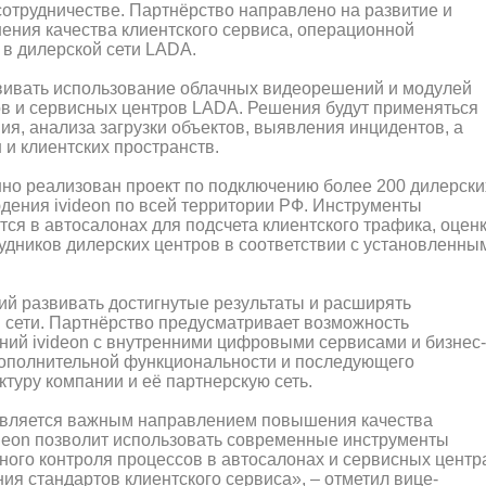
 сотрудничестве. Партнёрство направлено на развитие и
ия качества клиентского сервиса, операционной
 в дилерской сети LADA.
звивать использование облачных видеорешений и модулей
ов и сервисных центров LADA. Решения будут применяться
я, анализа загрузки объектов, выявления инцидентов, а
и клиентских пространств.
шно реализован проект по подключению более 200 дилерски
ения ivideon по всей территории РФ. Инструменты
ся в автосалонах для подсчета клиентского трафика, оцен
рудников дилерских центров в соответствии с установленны
й развивать достигнутые результаты и расширять
 сети. Партнёрство предусматривает возможность
ний ivideon с внутренними цифровыми сервисами и бизнес-
ополнительной функциональности и последующего
уру компании и её партнерскую сеть.
является важным направлением повышения качества
ideon позволит использовать современные инструменты
ного контроля процессов в автосалонах и сервисных центр
я стандартов клиентского сервиса», – отметил вице-