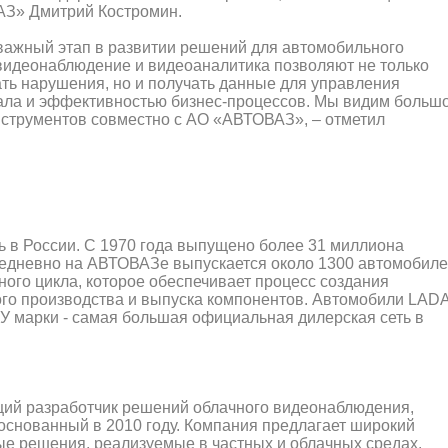
АЗ» Дмитрий Костромин.
 важный этап в развитии решений для автомобильного
видеонаблюдение и видеоаналитика позволяют не только
ть нарушения, но и получать данные для управления
онала и эффективностью бизнес-процессов. Мы видим больш
нструментов совместно с АО «АВТОВАЗ», – отметил
в России. С 1970 года выпущено более 31 миллиона
жедневно на АВТОВАЗе выпускается около 1300 автомобиле
го цикла, которое обеспечивает процесс создания
ого производства и выпуска компонентов. Автомобили LADA
У марки - самая большая официальная дилерская сеть в
ий разработчик решений облачного видеонаблюдения,
 основанный в 2010 году. Компания предлагает широкий
ые решения, реализуемые в частных и облачных средах.