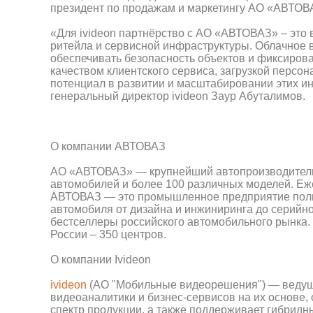
президент по продажам и маркетингу АО «АВТОВ
«Для ivideon партнёрство с АО «АВТОВАЗ» – это
ритейла и сервисной инфраструктуры. Облачное 
обеспечивать безопасность объектов и фиксирова
качеством клиентского сервиса, загрузкой перс
потенциал в развитии и масштабировании этих и
генеральный директор ivideon Заур Абуталимов.
О компании АВТОВАЗ
АО «АВТОВАЗ» — крупнейший автопроизводитель 
автомобилей и более 100 различных моделей. Е
АВТОВАЗ — это промышленное предприятие полно
автомобиля от дизайна и инжиниринга до серийн
бестселлеры российского автомобильного рынка. 
России – 350 центров.
О компании Ivideon
ivideon
(АО "Мобильные видеорешения") — ведущ
видеоаналитики и бизнес-сервисов на их основе,
спектр продукции, а также поддерживает гибридн