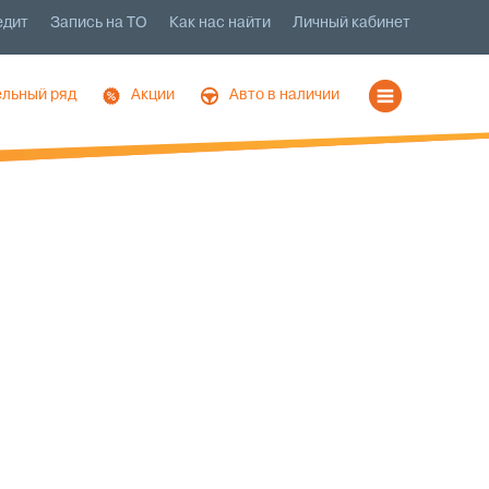
едит
Запись на ТО
Как нас найти
Личный кабинет
льный ряд
Акции
Авто в наличии