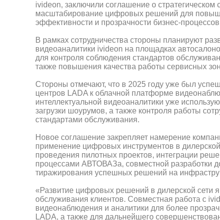
ivideon, заключили соглашение о стратегическом
масштабирование цифровых решений для повышен
эффективности и прозрачности бизнес-процессов
В рамках сотрудничества стороны планируют ра
видеоаналитики ivideon на площадках автосалон
для контроля соблюдения стандартов обслуживани
также повышения качества работы сервисных зон 
Стороны отмечают, что в 2025 году уже был успе
центров LADA к облачной платформе видеонаблюд
интеллектуальной видеоаналитики уже используют
загрузки шоурумов, а также контроля работы сот
стандартами обслуживания.
Новое соглашение закрепляет намерение компани
применение цифровых инструментов в дилерской
проведения пилотных проектов, интеграции реше
процессами АВТОВАЗа, совместной разработки д
тиражирования успешных решений на инфраструкт
«Развитие цифровых решений в дилерской сети 
обслуживания клиентов. Совместная работа с iv
видеонаблюдения и аналитики для более прозрач
LADA, а также для дальнейшего совершенствовани