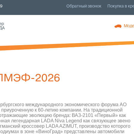
79
Обратный звонок
Покупка в кр
ер
Моде
ДА
 ПМЭФ-2026
тербургского международного экономического форума АО
приуроченную к 60-летию компании. На традиционной
 отражающие эволюцию бренда: ВАЗ-2101 «Первый» как
анная легендарная LADA Niva Legend как связующее звено
гманский кроссовер LADA AZIMUT, производство которого
 на подиумах в зоне «ВиноГрад» представлены автомобили