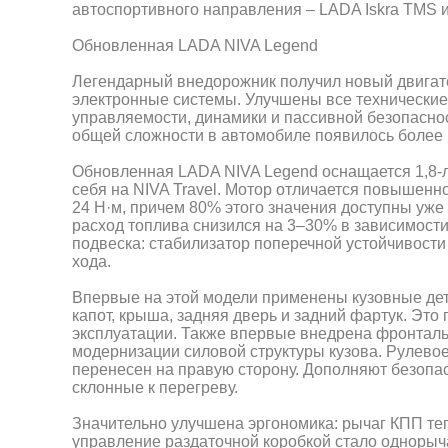
автоспортивного направления – LADA Iskra TMS 
Обновленная LADA NIVA Legend
Легендарный внедорожник получил новый двигате
электронные системы. Улучшены все технические 
управляемости, динамики и пассивной безопаснос
общей сложности в автомобиле появилось более 
Обновленная LADA NIVA Legend оснащается 1,8-
себя на NIVA Travel. Мотор отличается повышен
24 Н·м, причем 80% этого значения доступны уже 
расход топлива снизился на 3–30% в зависимос
подвеска: стабилизатор поперечной устойчивости
хода.
Впервые на этой модели применены кузовные дет
капот, крыша, задняя дверь и задний фартук. Эт
эксплуатации. Также впервые внедрена фронталь
модернизации силовой структуры кузова. Рулевое
перенесен на правую сторону. Дополняют безопа
склонные к перегреву.
Значительно улучшена эргономика: рычаг КПП теп
управление раздаточной коробкой стало однорыч