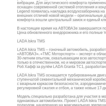
вибрации. Для акустического комфорта примене
оснащен современной системой отопления и кон
Legend появилась накладка воздухозаборника на
внешних отличий новой модели – оригинальные д
комфорта вошли центральный замок и единый клю
В настоящее время на АВТОВАЗе завершается по
Цена обновленного внедорожника и его полные т
LADA Iskra TMS
LADA Iskra TMS – гоночный автомобиль, разрабо
«АВТОВАЗ». «ТМС Моторспорт» – эксперт в облас
30-летним опытом, охватывающим всю автоспорти
только в отечественном, но и мировом автоспорте
Роб Хафф за рулём LADA Granta TC1, разработа
LADA Iskra TMS оснащается турбированным двигате
ступенчатой секвентальной механической коробк
с вварным каркасом безопасности, аэродинамиче
регулировкой сжатия и отбоя, а также новые 17-
Модель специально разработана для участия в мо
одинаковых автомобилях. Проект LADA Iskra TMS
подходом, нацеленную на максимальную зрелищно