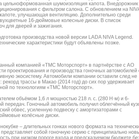
на цельноформованная шумоизоляция капота. Внедорожник
диционирования с фильтром салона. С обновлением на NIV
 капоте, улучшающая вентиляцию. Дополнительно среди
вухцветные 16-дюймовые колесные диски. В список
ч для дверей и зажигания.
дготовка производства новой версии LADA NIVA Legend.
ехнические характеристики будут объявлены позже.
танный компанией «ТМС Моторспорт» в партнёрстве с АО
ти проектирования и производства гоночных автомобилей 
вную экосистему. Автомобили компании оставили след не
: рекорд трассы в Макао (2014 год) до сих пор удерживает
нной по технологиям «ТМС Моторспорт».
лем объёмом 1,6 л мощностью 218 л. с. (280 Н·м) и 6-
ой передач. Гоночный автомобиль получил облегчённый куз
ский обвес, усиленную подвеску с амортизаторами с
дюймовые колёсные диски.
нокубке – длительных гонках нового формата на техническ
 представляет собой гоночную серию с принципиально нов
сть при низком пороге входа и предсказуемом бюджете бе