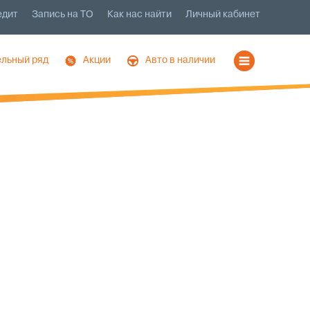
едит
Запись на ТО
Как нас найти
Личный кабинет
льный ряд
Акции
Авто в наличии