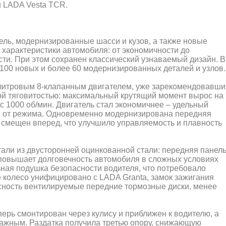
и LADA Vesta TCR.
ль, модернизированные шасси и кузов, а также новые
характеристики автомобиля: от экономичности до
ти. При этом сохранен классический узнаваемый дизайн. В
100 новых и более 60 модернизированных деталей и узлов.
литровым 8-клапанным двигателем, уже зарекомендовавш
ной тяговитостью: максимальный крутящий момент вырос на
с 1000 об/мин. Двигатель стал экономичнее – удельный
ти от режима. Одновременно модернизирована передняя
 смещен вперед, что улучшило управляемость и плавность
али из двусторонней оцинкованной стали: передняя панель
о повышает долговечность автомобиля в сложных условиях
ная подушка безопасности водителя, что потребовало
 колесо унифицировано с LADA Granta, замок зажигания
сность вентилируемые передние тормозные диски, менее
ерь смонтирован через кулису и приближен к водителю, а
ажным. Раздатка получила третью опору, снижающую