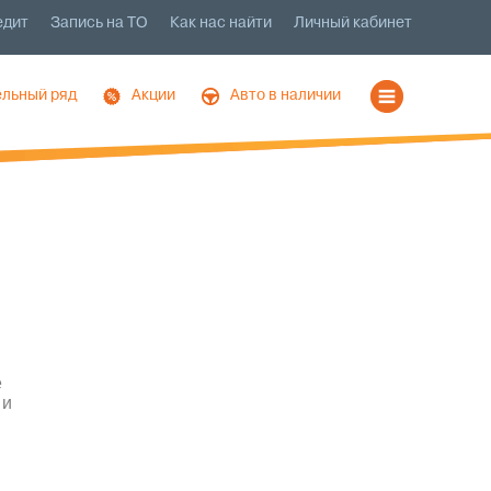
едит
Запись на ТО
Как нас найти
Личный кабинет
льный ряд
Акции
Авто в наличии
е
 и