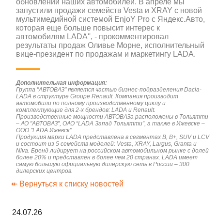
обновлении наших автомобилей. В апреле мы
запустили продажи семейств Vesta и XRAY с новой
мультимедийной системой EnjoY Pro c Яндекс.Авто,
которая еще больше повысит интерес к
автомобилям LADA'', - прокомментировал
результаты продаж Оливье Морне, исполнительный
вице-президент по продажам и маркетингу LADA.
Дополнительная информация:
Группа "АВТОВАЗ" является частью бизнес-подразделения Dacia-
LADA в структуре Groupe Renault. Компания производит
автомобили по полному производственному циклу и
комплектующие для 2-х брендов: LADA и Renault.
Производственные мощности АВТОВАЗа расположены в Тольятти
– АО "АВТОВАЗ”, ОАО “LADA Запад Тольятти”, а также в Ижевске –
ООО "LADA Ижевск".
Продукция марки LADA представлена в сегментах В, B+, SUV и LCV
и состоит из 5 семейств моделей: Vesta, XRAY, Largus, Granta и
Niva. Бренд лидирует на российском автомобильном рынке с долей
более 20% и представлен в более чем 20 странах. LADA имеет
самую большую официальную дилерскую сеть в России – 300
дилерских центров.
↞ Вернуться к списку новостей
24.07.26