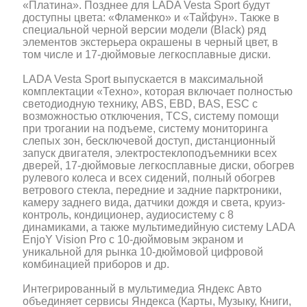
«Платина». Позднее для LADA Vesta Sport будут
доступны цвета: «Фламенко» и «Тайфун». Также в
специальной черной версии модели (Black) ряд
элементов экстерьера окрашены в черный цвет, в
том числе и 17-дюймовые легкосплавные диски.
LADA Vesta Sport выпускается в максимальной
комплектации «Техно», которая включает полностью
светодиодную технику, ABS, EBD, BAS, ESC с
возможностью отключения, TCS, систему помощи
при трогании на подъеме, систему мониторинга
слепых зон, бесключевой доступ, дистанционный
запуск двигателя, электростеклоподъемники всех
дверей, 17-дюймовые легкосплавные диски, обогрев
рулевого колеса и всех сидений, полный обогрев
ветрового стекла, передние и задние парктроники,
камеру заднего вида, датчики дождя и света, круиз-
контроль, кондиционер, аудиосистему с 8
динамиками, а также мультимедийную систему LADA
EnjoY Vision Pro с 10-дюймовым экраном и
уникальной для рынка 10-дюймовой цифровой
комбинацией приборов и др.
Интегрированный в мультимедиа Яндекс Авто
объединяет сервисы Яндекса (Карты, Музыку, Книги,