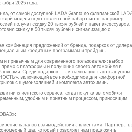
екабря 2025 года.
нда, от самой доступной LADA Granta до флагманской LAD
каждой модели подготовлен свой набор выгод: например,
сией получат скидку 20 тысяч рублей и пакет аксессуаров, 
товил скидку в 50 тысяч рублей и сигнализацию с
ая комбинация предложений от бренда, подарков от дилера
пециальным кредитным программам и трейд-ин.
ым и привычным для современного пользователя: выбор
у прямо с платформы и получение своего автомобиля в
бонусами. Среди подарков — сигнализация с автозапуском 
НОСТЬ», включающий все необходимое для комфортной
дкрылок с шумоизоляцией и комплекта автохимии.
звитии клиентского сервиса, когда покупка автомобиля
овременным, удобным и приятным процессом, приносящим
ТОВАЗ»:
ирение каналов взаимодействия с клиентами. Партнерство
акономерный шаг, который позволяет нам предложить