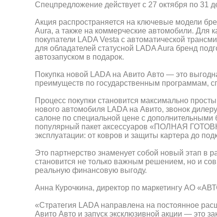
Спецпредложение действует с 27 октября по 31 д
Акция распространяется на ключевые модели бре
Aura, а также на коммерческие автомобили. Для 
покупатели LADA Vesta с автоматической трансмис
для обладателей статусной LADA Aura бренд подго
автозапуском в подарок.
Покупка новой LADA на Авито Авто — это выгодн
преимуществ по государственным программам, с
Процесс покупки становится максимально прост
нового автомобиля LADA на Авито, звонок дилер
салоне по специальной цене с дополнительными 
популярный пакет аксессуаров «ПОЛНАЯ ГОТОВ
эксплуатации: от ковров и защиты картера до по
Это партнерство знаменует собой новый этап в ра
становится не только важным решением, но и с
реальную финансовую выгоду.
Анна Курочкина, директор по маркетингу АО «АВ
«Стратегия LADA направлена на постоянное расш
Авито Авто и запуск эксклюзивной акции — это з