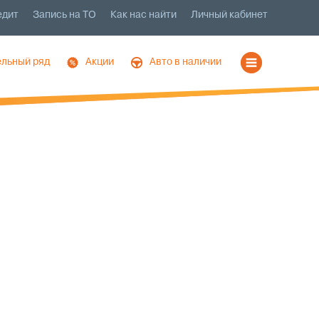
едит
Запись на ТО
Как нас найти
Личный кабинет
льный ряд
Акции
Авто в наличии