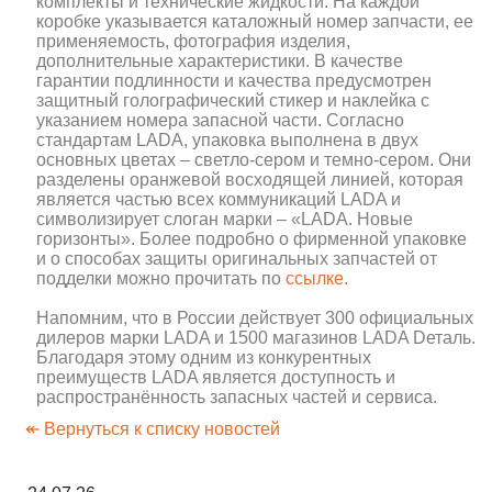
комплекты и технические жидкости. На каждой
коробке указывается каталожный номер запчасти, ее
применяемость, фотография изделия,
дополнительные характеристики. В качестве
гарантии подлинности и качества предусмотрен
защитный голографический стикер и наклейка с
указанием номера запасной части. Согласно
стандартам LADA, упаковка выполнена в двух
основных цветах – светло-сером и темно-сером. Они
разделены оранжевой восходящей линией, которая
является частью всех коммуникаций LADA и
символизирует слоган марки – «LADA. Новые
горизонты». Более подробно о фирменной упаковке
и о способах защиты оригинальных запчастей от
подделки можно прочитать по
ссылке.
Напомним, что в России действует 300 официальных
дилеров марки LADA и 1500 магазинов LADA Dеталь.
Благодаря этому одним из конкурентных
преимуществ LADA является доступность и
распространённость запасных частей и сервиса.
↞ Вернуться к списку новостей