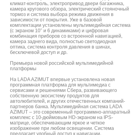
климат-контроль, электропривод двери багажника,
камера кругового обзора, электрический стояночный
тормоз и система выбора режима движения в
зависимости от покрытия. Уже в базовой
комплектации установлены мультимедийная система
(с экраном 10" и 6 динамиками) и цифровая
комбинация приборов со встроенной навигацией,
камера заднего вида, полностью светодиодная
оптика, система контроля давления в шинах,
бесключевой доступ и др.
Премьера новой российской мультимедийной
платформы
На LADA AZIMUT впервые установлена новая
программная платформа для мультимедиа с
сервисами и решениями Сбера, развивающего
собственную экосистему продуктов для
автолюбителей, и других отечественных компаний-
партнеров банка. Мультимедийная система LADA
AZIMUT – это современный программно-аппаратный
комплекс с 10-дюймовым HD-экраном на IPS-
матрице, обеспечивающим яркое и четкое
изображение при любом освещении. Система
предлагает удобный доступ к навигации,