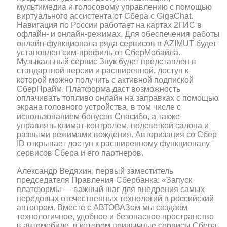
мультимедиа и голосовому управлению с помощью
виртуального ассистента от Сбера c GigaChat.
Навигация по России работает на картах 2ГИС в
офлайн- и онлайн-режимах. Для обеспечения работы
онлайн-функционала ряда сервисов в AZIMUT будет
установлен сим-профиль от СберМобайла.
Музыкальный сервис Звук будет представлен в
стандартной версии и расширенной, доступ к
которой можно получить с активной подпиской
СберПрайм. Платформа даст возможность
оплачивать топливо онлайн на заправках с помощью
экрана головного устройства, в том числе с
использованием бонусов Спасибо, а также
управлять климат-контролем, подсветкой салона и
разными режимами вождения. Авторизация со Сбер
ID открывает доступ к расширенному функционалу
сервисов Сбера и его партнеров.
Александр Ведяхин, первый заместитель
председателя Правления Сбербанка: «Запуск
платформы — важный шаг для внедрения самых
передовых отечественных технологий в российский
автопром. Вместе с АВТОВАЗом мы создаём
технологичное, удобное и безопасное пространство
в автомобиле, в котором привычные сервисы Сбера