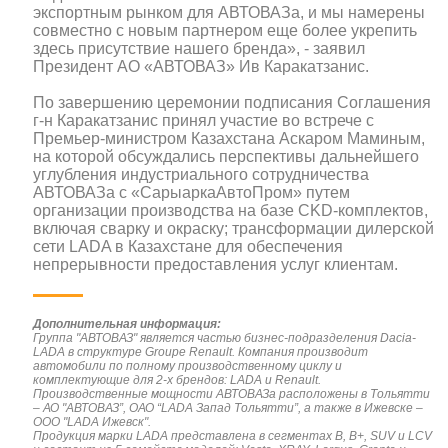
экспортным рынком для АВТОВАЗа, и мы намерены
совместно с новым партнером еще более укрепить
здесь присутствие нашего бренда», - заявил
Президент АО «АВТОВАЗ» Ив Каракатзанис.
По завершению церемонии подписания Соглашения
г-н Каракатзанис принял участие во встрече с
Премьер-министром Казахстана Аскаром Маминым,
на которой обсуждались перспективы дальнейшего
углубления индустриального сотрудничества
АВТОВАЗа с «СарыаркаАвтоПром» путем
организации производства на базе CKD-комплектов,
включая сварку и окраску; трансформации дилерской
сети LADA в Казахстане для обеспечения
непрерывности предоставления услуг клиентам.
Дополнительная информация:
Группа "АВТОВАЗ" является частью бизнес-подразделения Dacia-
LADA в структуре Groupe Renault. Компания производит
автомобили по полному производственному циклу и
комплектующие для 2-х брендов: LADA и Renault.
Производственные мощности АВТОВАЗа расположены в Тольятти
– АО "АВТОВАЗ”, ОАО “LADA Запад Тольятти”, а также в Ижевске –
ООО "LADA Ижевск".
Продукция марки LADA представлена в сегментах В, B+, SUV и LCV