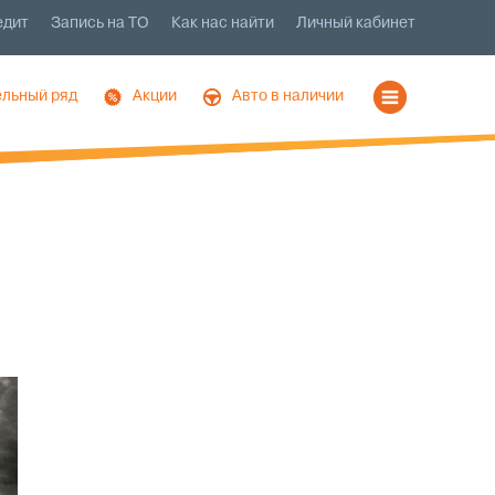
едит
Запись на ТО
Как нас найти
Личный кабинет
льный ряд
Акции
Авто в наличии