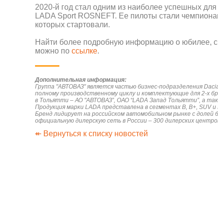
2020-й год стал одним из наиболее успешных для
LADA Sport ROSNEFT. Ее пилоты стали чемпионами
которых стартовали.
Найти более подробную информацию о юбилее, 
можно по
ссылке
.
Дополнительная информация:
Группа "АВТОВАЗ" является частью бизнес-подразделения Daci
полному производственному циклу и комплектующие для 2-х б
в Тольятти – АО "АВТОВАЗ”, ОАО “LADA Запад Тольятти”, а так
Продукция марки LADA представлена в сегментах В, B+, SUV и LC
Бренд лидирует на российском автомобильном рынке с долей 
официальную дилерскую сеть в России – 300 дилерских центро
↞ Вернуться к списку новостей