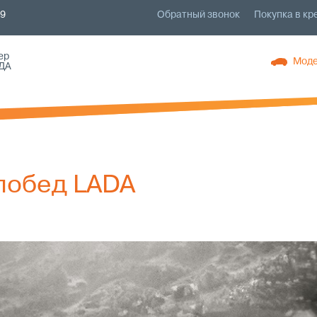
79
Обратный звонок
Покупка в кр
ер
Моде
ДА
побед LADA