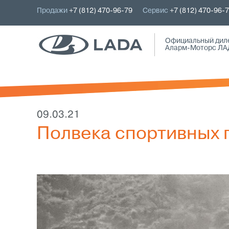
Продажи
+7 (812) 470-96-79
Сервис
+7 (812) 470-96-
Официальный дил
Аларм-Моторс ЛА
09.03.21
Полвека спортивных 