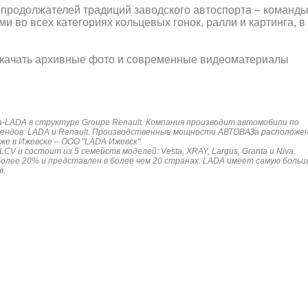
 продолжателей традиций заводского автоспорта – команд
 во всех категориях кольцевых гонок, ралли и картинга, в
скачать архивные фото и современные видеоматериалы
a-LADA в структуре Groupe Renault. Компания производит автомобили по
рендов: LADA и Renault. Производственные мощности АВТОВАЗа расположе
же в Ижевске – ООО "LADA Ижевск".
V и состоит из 5 семейств моделей: Vesta, XRAY, Largus, Granta и Niva.
более 20% и представлен в более чем 20 странах. LADA имеет самую боль
в.