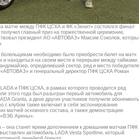
на матче между ПФК ЦСКА и ФК «Зенит» состоялся финал
получил главный приз на торжественной церемонии,
ствовал президент АО «АВТОВАЗ» Максим Соколов, которы
.
 болельщикам необходимо было приобрести билет на матч
ии и находиться на своем месте в перерыве между таймами.
андомайзер, определивший сектор, ряд и место победителя
О «АВТОВАЗ» и генеральный директор ПФК ЦСКА Роман
LADA и ПФК ЦСКА, в рамках которого проводится ряд
еле этого года был разыгран первый автомобиль для
ADA Granta, а двое других участников получили абонемент
о с клубом также включает в себя экспонирование
х матчей основного состава, а также демонстрацию
 «ВЭБ Арены».
 – она станет ярким дополнением к домашним матчам ПФК
выставлен автомобиль LADA Vesta Sportline, который
ортивной линейкой бренда.