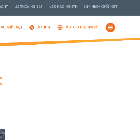
едит
Запись на ТО
Как нас найти
Личный кабинет
льный ряд
Акции
Авто в наличии
К