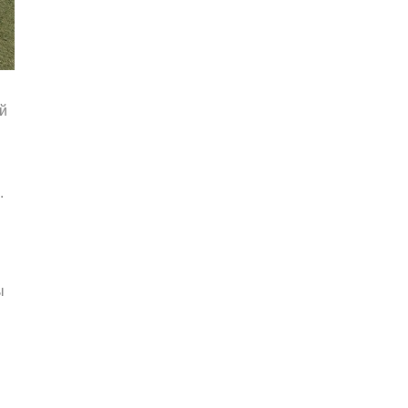
й
.
ы