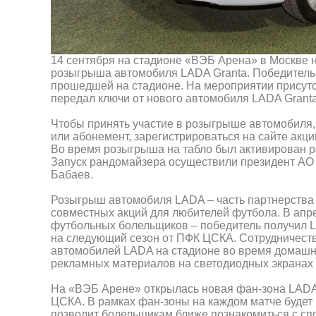
14 сентября на стадионе «ВЭБ Арена» в Москве 
розыгрыша автомобиля LADA Granta. Победитель 
прошедшей на стадионе. На мероприятии присут
передал ключи от нового автомобиля LADA Granta
Чтобы принять участие в розыгрыше автомобиля,
или абонемент, зарегистрироваться на сайте акц
Во время розыгрыша на табло был активирован р
Запуск рандомайзера осуществили президент А
Бабаев.
Розыгрыш автомобиля LADA – часть партнерства 
совместных акций для любителей футбола. В апр
футбольных болельщиков – победитель получил L
на следующий сезон от ПФК ЦСКА. Сотрудничеств
автомобилей LADA на стадионе во время домашни
рекламных материалов на светодиодных экранах
На «ВЭБ Арене» открылась новая фан-зона LADA
ЦСКА. В рамках фан-зоны на каждом матче будет 
позволит болельщикам ближе познакомиться с сп