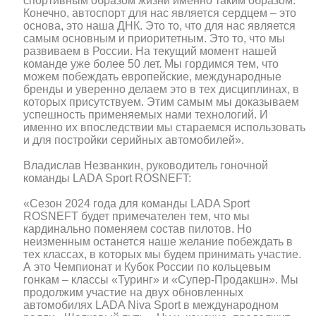
спортивным образом жизни именно таким образом.
Конечно, автоспорт для нас является сердцем – это
основа, это наша ДНК. Это то, что для нас является
самым основным и приоритетным. Это то, что мы
развиваем в России. На текущий момент нашей
команде уже более 50 лет. Мы гордимся тем, что
можем побеждать европейские, международные
бренды и уверенно делаем это в тех дисциплинах, в
которых присутствуем. Этим самым мы доказываем
успешность применяемых нами технологий. И
именно их впоследствии мы стараемся использовать
и для постройки серийных автомобилей».
Владислав Незванкин, руководитель гоночной
команды LADA Sport ROSNEFT:
«Сезон 2024 года для команды LADA Sport
ROSNEFT будет примечателен тем, что мы
кардинально поменяем состав пилотов. Но
неизменным останется наше желание побеждать в
тех классах, в которых мы будем принимать участие.
А это Чемпионат и Кубок России по кольцевым
гонкам – классы «Туринг» и «Супер-Продакшн». Мы
продолжим участие на двух обновленных
автомобилях LADA Niva Sport в международном