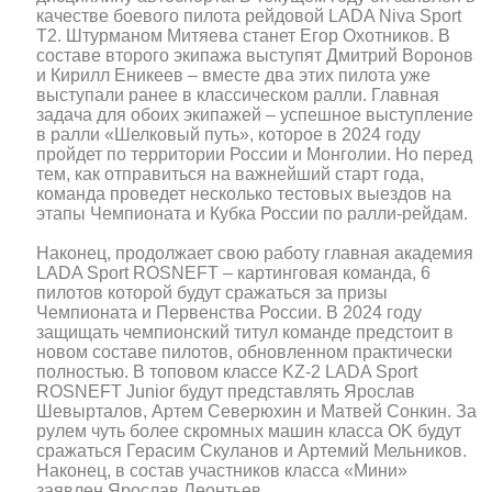
качестве боевого пилота рейдовой LADA Niva Sport
T2. Штурманом Митяева станет Егор Охотников. В
составе второго экипажа выступят Дмитрий Воронов
и Кирилл Еникеев – вместе два этих пилота уже
выступали ранее в классическом ралли. Главная
задача для обоих экипажей – успешное выступление
в ралли «Шелковый путь», которое в 2024 году
пройдет по территории России и Монголии. Но перед
тем, как отправиться на важнейший старт года,
команда проведет несколько тестовых выездов на
этапы Чемпионата и Кубка России по ралли-рейдам.
Наконец, продолжает свою работу главная академия
LADA Sport ROSNEFT – картинговая команда, 6
пилотов которой будут сражаться за призы
Чемпионата и Первенства России. В 2024 году
защищать чемпионский титул команде предстоит в
новом составе пилотов, обновленном практически
полностью. В топовом классе KZ-2 LADA Sport
ROSNEFT Junior будут представлять Ярослав
Шевырталов, Артем Северюхин и Матвей Сонкин. За
рулем чуть более скромных машин класса OK будут
сражаться Герасим Скуланов и Артемий Мельников.
Наконец, в состав участников класса «Мини»
заявлен Ярослав Леонтьев.