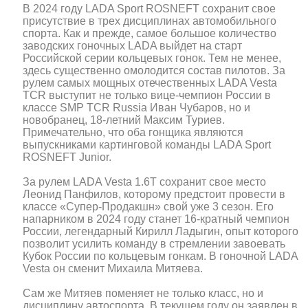
В 2024 году LADA Sport ROSNEFT сохранит свое
присутствие в трех дисциплинах автомобильного
спорта. Как и прежде, самое большое количество
заводских гоночных LADA выйдет на старт
Российской серии кольцевых гонок. Тем не менее,
здесь существенно омолодится состав пилотов. За
рулем самых мощных отечественных LADA Vesta
TCR выступит не только вице-чемпион России в
классе SMP TCR Russia Иван Чубаров, но и
новобранец, 18-летний Максим Туриев.
Примечательно, что оба гонщика являются
выпускниками картинговой команды LADA Sport
ROSNEFT Junior.
За рулем LADA Vesta 1.6T сохранит свое место
Леонид Панфилов, которому предстоит провести в
классе «Супер-Продакшн» свой уже 3 сезон. Его
напарником в 2024 году станет 16-кратный чемпион
России, легендарный Кирилл Ладыгин, опыт которого
позволит усилить команду в стремлении завоевать
Кубок России по кольцевым гонкам. В гоночной LADA
Vesta он сменит Михаила Митяева.
Сам же Митяев поменяет не только класс, но и
дисциплину автоспорта. В текущем году он заявлен в