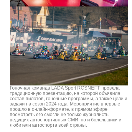
Гоночная команда LADA Sport ROSNEFT провела
традиционную презентацию, на которой объявила
состав пилотов, гоночные программы, а также цели и
задачи на сезон 2024 года. Мероприятие впервые
прошло в онлайн-формате, в прямом эфире
посмотреть его смогли не только журналисты
ведущих автоспортивных СМИ, но и болельщики и
любители автоспорта всей страны.