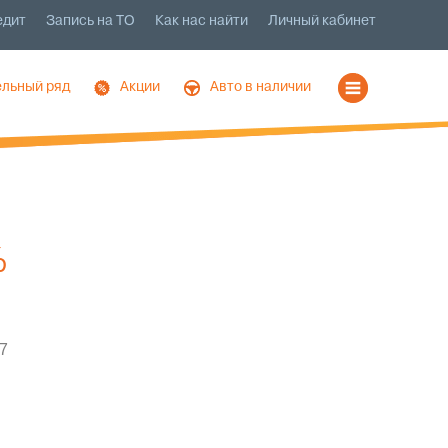
едит
Запись на ТО
Как нас найти
Личный кабинет
льный ряд
Акции
Авто в наличии
%
7