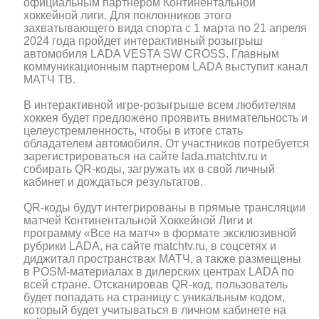
официальным партнером Континентальной
хоккейной лиги. Для поклонников этого
захватывающего вида спорта с 1 марта по 21 апреля
2024 года пройдет интерактивный розыгрыш
автомобиля LADA VESTA SW CROSS. Главным
коммуникационным партнером LADA выступит канал
МАТЧ ТВ.
В интерактивной игре-розыгрыше всем любителям
хоккея будет предложено проявить внимательность и
целеустремленность, чтобы в итоге стать
обладателем автомобиля. От участников потребуется
зарегистрироваться на сайте lada.matchtv.ru и
собирать QR-коды, загружать их в свой личный
кабинет и дождаться результатов.
QR-коды будут интегрированы в прямые трансляции
матчей Континентальной Хоккейной Лиги и
программу «Все на матч» в формате эксклюзивной
рубрики LADA, на сайте matchtv.ru, в соцсетях и
диджитал пространствах МАТЧ, а также размещены
в POSM-материалах в дилерских центрах LADA по
всей стране. Отсканировав QR-код, пользователь
будет попадать на страницу с уникальным кодом,
который будет учитываться в личном кабинете на