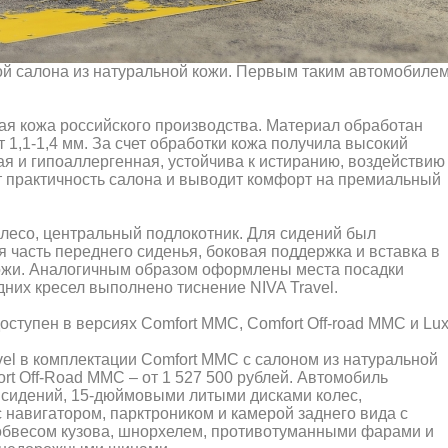
й салона из натуральной кожи. Первым таким автомобиле
ая кожа российского производства. Материал обработан
1,1-1,4 мм. За счет обработки кожа получила высокий
ая и гипоаллергенная, устойчива к истиранию, воздействию
 практичность салона и выводит комфорт на премиальный
лесо, центральный подлокотник. Для сидений был
 часть переднего сиденья, боковая поддержка и вставка в
ожи. Аналогичным образом оформлены места посадки
дних кресел выполнено тиснение NIVA Travel.
оступен в версиях Comfort ММС, Comfort Off-road ММС и Lux
el в комплектации Comfort MMC с салоном из натуральной
ort Off-Road MMC – от 1 527 500 рублей. Автомобиль
 сидений, 15-дюймовыми литыми дисками колес,
навигатором, парктроником и камерой заднего вида с
обвесом кузова, шнорхелем, противотуманными фарами и