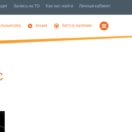
едит
Запись на ТО
Как нас найти
Личный кабинет
льный ряд
Акции
Авто в наличии
С