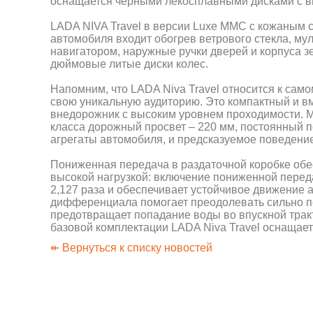
оснащается черными лекосплавными дисками с 
LADA NIVA Travel в версии Luxe MMC с кожаным с
автомобиля входит обогрев ветрового стекла, м
навигатором, наружные ручки дверей и корпуса зе
дюймовые литые диски колес.
Напомним, что LADA Niva Travel относится к сам
свою уникальную аудиторию. Это компактный и 
внедорожник с высоким уровнем проходимости. 
класса дорожный просвет – 220 мм, постоянный 
агрегаты автомобиля, и предсказуемое поведение
Пониженная передача в раздаточной коробке обе
высокой нагрузкой: включение пониженной перед
2,127 раза и обеспечивает устойчивое движение 
дифференциала помогает преодолевать сильно 
предотвращает попадание воды во впускной тракт
базовой комплектации LADA Niva Travel оснащает
↞ Вернуться к списку новостей