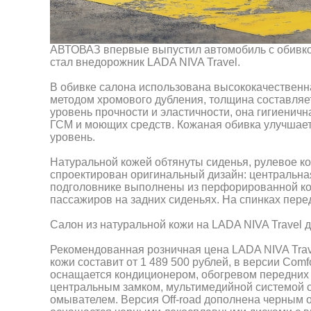
АВТОВАЗ впервые выпустил автомобиль с обивко
стал внедорожник LADA NIVA Travel.
В обивке салона использована высококачественн
методом хромового дубления, толщина составляет 
уровень прочности и эластичности, она гигиеничн
ГСМ и моющих средств. Кожаная обивка улучшает
уровень.
Натуральной кожей обтянуты сиденья, рулевое ко
спроектирован оригинальный дизайн: центральная
подголовнике выполнены из перфорированной к
пассажиров на задних сиденьях. На спинках пере
Салон из натуральной кожи на LADA NIVA Travel д
Рекомендованная розничная цена LADA NIVA Trav
кожи составит от 1 489 500 рублей, в версии Comf
оснащается кондиционером, обогревом передних
центральным замком, мультимедийной системой с 
омывателем. Версия Off-road дополнена черным 