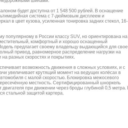
внедорожными шинами.
алоном будет доступна от 1 548 500 рублей. В оснащение
ультимедийная система с 7-дюймовым дисплеем и
ркал в цвет кузова, усиленная тонировка задних стекол, 16-
ому популярному в России классу SUV, но ориентирована на
вместительный, комфортный и хорошо оснащенный
Модель предлагает своему владельцу выдающийся для свое
полный привод, равномерное распределение нагрузки на
 на разных скоростях и покрытиях.
спечивает возможность движения в сложных условиях, и с
ачи увеличивает крутящий момент на ведущих колёсах в
автомобиля с малой скоростью. Блокировка межосевого
пересечённую местность. Сертифицированный шноркель
 двигателя при движении через броды глубиной 0,5 метра. 
ся стальной защитой картера.