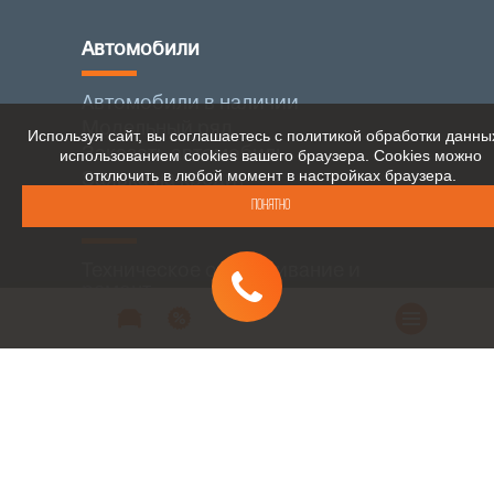
Автомобили
Автомобили в наличии
Модельный ряд
Используя сайт, вы соглашаетесь с политикой обработки данны
Заказать автомобиль
использованием cookies вашего браузера. Cookies можно
отключить в любой момент в настройках браузера.
Заявка на кредит
Понятно
Сервис
Техническое обслуживание и
ремонт
Дополнительные услуги
Заявка на сервис
Гарантийный ремонт
Кузовной ремонт
Продажа запасных частей и
аксессуаров
Тюнинг автомобилей ЛАДА