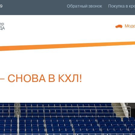
79
Обратный звонок
Покупка в кр
ер
Моде
ДА
– СНОВА В КХЛ!