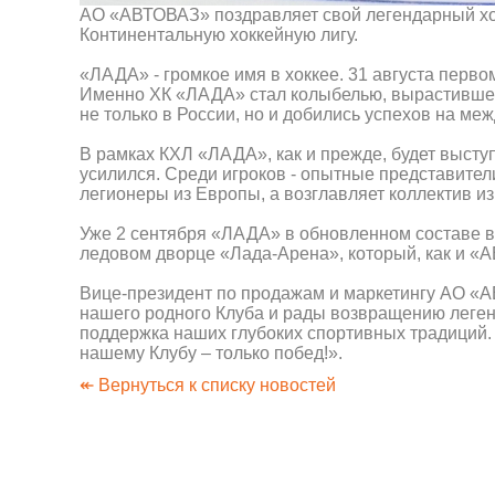
АО «АВТОВАЗ» поздравляет свой легендарный х
Континентальную хоккейную лигу.
«ЛАДА» - громкое имя в хоккее. 31 августа перв
Именно ХК «ЛАДА» стал колыбелью, вырастившей
не только в России, но и добились успехов на ме
В рамках КХЛ «ЛАДА», как и прежде, будет выст
усилился. Среди игроков - опытные представите
легионеры из Европы, а возглавляет коллектив и
Уже 2 сентября «ЛАДА» в обновленном составе вы
ледовом дворце «Лада-Арена», который, как и «
Вице-президент по продажам и маркетингу АО «
нашего родного Клуба и рады возвращению леген
поддержка наших глубоких спортивных традиций
нашему Клубу – только побед!».
↞ Вернуться к списку новостей