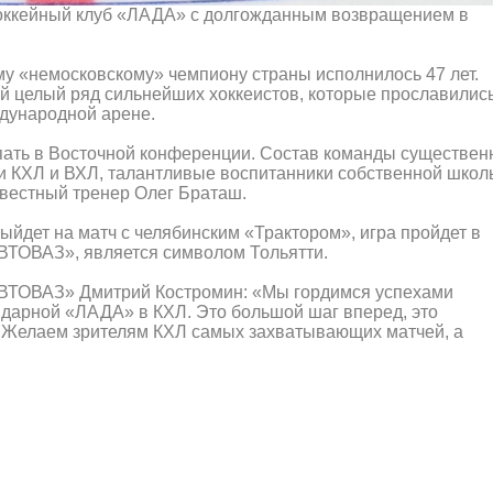
оккейный клуб «ЛАДА» с долгожданным возвращением в
ому «немосковскому» чемпиону страны исполнилось 47 лет.
 целый ряд сильнейших хоккеистов, которые прославилис
ждународной арене.
упать в Восточной конференции. Состав команды существен
ли КХЛ и ВХЛ, талантливые воспитанники собственной школ
звестный тренер Олег Браташ.
йдет на матч с челябинским «Трактором», игра пройдет в
АВТОВАЗ», является символом Тольятти.
АВТОВАЗ» Дмитрий Костромин: «Мы гордимся успехами
дарной «ЛАДА» в КХЛ. Это большой шаг вперед, это
. Желаем зрителям КХЛ самых захватывающих матчей, а