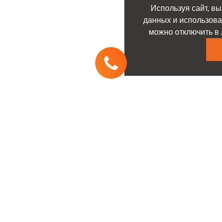
Используя сайт, вы
данных и использова
можно отключить в 
с
Услуги
ческое
Заявка на покупку
живание и ремонт
автомобиля