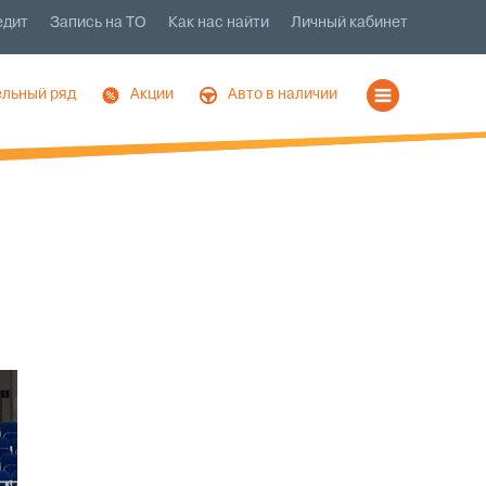
едит
Запись на ТО
Как нас найти
Личный кабинет
льный ряд
Акции
Авто в наличии