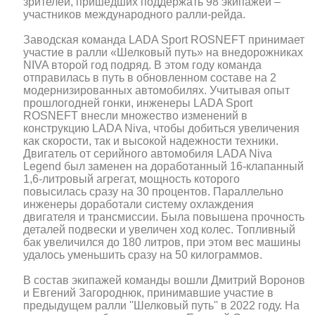
зрителей, пришедших поддержать 98 экипажей –
участников международного ралли-рейда.
Заводская команда LADA Sport ROSNEFT принимает
участие в ралли «Шелковый путь» на внедорожниках
NIVA второй год подряд. В этом году команда
отправилась в путь в обновленном составе на 2
модернизированных автомобилях. Учитывая опыт
прошлогодней гонки, инженеры LADA Sport
ROSNEFT внесли множество изменений в
конструкцию LADA Niva, чтобы добиться увеличения
как скорости, так и высокой надежности техники.
Двигатель от серийного автомобиля LADA Niva
Legend был заменен на доработанный 16-клапанный
1,6-литровый агрегат, мощность которого
повысилась сразу на 30 процентов. Параллельно
инженеры доработали систему охлаждения
двигателя и трансмиссии. Была повышена прочность
деталей подвески и увеличен ход колес. Топливный
бак увеличился до 180 литров, при этом вес машины
удалось уменьшить сразу на 50 килограммов.
В состав экипажей команды вошли Дмитрий Воронов
и Евгений Загороднюк, принимавшие участие в
предыдущем ралли ''Шелковый путь'' в 2022 году. На