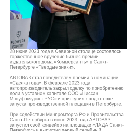
28 июня 2023 года в Северной столице состоялось
торжественное вручение бизнес-премии
издательского дома «Коммерсантъ» в Санкт-
Петербурге «Твердые знаки».
АВТОВАЗ стал победителем премии в номинации
«Сделка года». В феврале 2023 года
автопроизводитель закрыл сделку по приобретению
доли в уставном капитале ООО «Ниссан
Мэнуфэкчуринг РУС» и приступил к подготовке
запуска производственной площадки в Петербурге.
При содействии Минпромторга РФ и Правительства
Санкт-Петербурга в июне 2023 года АВТОВАЗ
запустил свой конвейер на площадке «ЛАДА Санкт-
Петербург» и выпустил первый серийный