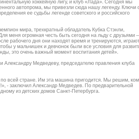
тинентальную хоккейную лигу, и клуб «Лада». Сегодня мы
венного автопрома, мы привезли сюда нашу легенду. Ключи 
ределения ее судьбы легенде советского и российского
емпион мира, трехкратный обладатель Кубка Стэнли,
ля меня огромная честь быть сегодня на льду с друзьями –
сле рабочего дня они находят время и тренируются, играют
чтобы у мальчишек и девчонок были все условия для развит
екунды, это очень важный момент воспитания детей».
и Александру Медведеву, председателю правления клуба
по всей стране. Им эта машина пригодится. Мы решим, ком
!», - заключил Александр Медведев. По предварительной
дному из детских домов Санкт-Петербурга.