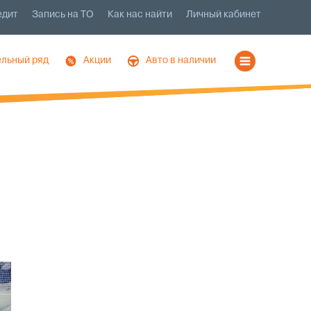
едит
Запись на ТО
Как нас найти
Личный кабинет
льный ряд
Акции
Авто в наличии