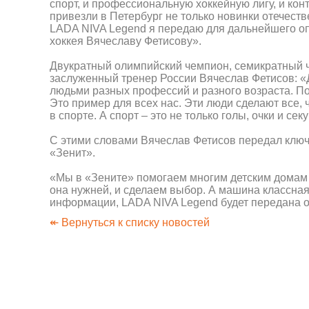
спорт, и профессиональную хоккейную лигу, и кон
привезли в Петербург не только новинки отечест
LADA NIVA Legend я передаю для дальнейшего оп
хоккея Вячеславу Фетисову».
Двукратный олимпийский чемпион, семикратный ч
заслуженный тренер России Вячеслав Фетисов: «Д
людьми разных профессий и разного возраста. По
Это пример для всех нас. Эти люди сделают все, 
в спорте. А спорт – это не только голы, очки и с
С этими словами Вячеслав Фетисов передал ключ
«Зенит».
«Мы в «Зените» помогаем многим детским домам 
она нужней, и сделаем выбор. А машина классная
информации, LADA NIVA Legend будет передана о
↞ Вернуться к списку новостей