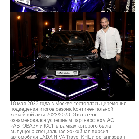
18 мая 2023 года в Москве состоялась церемония
подведения итогов сезона Континентальной
хоккейной лиги 2022/2023. Этот сезон
ознаменовался успешным партнерством АО
«АВТОВАЗ» и КХЛ, в рамках которого была
выпущена специальная хоккейная версия
автомобиля LADA NIVA Travel KHL и организован