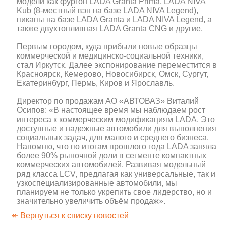
модели как фургон LADA Granta Prima, LADA NIVA
Kub (8-местный вэн на базе LADA NIVA Legend),
пикапы на базе LADA Granta и LADA NIVA Legend, а
также двухтопливная LADA Granta CNG и другие.
Первым городом, куда прибыли новые образцы
коммерческой и медицинско-социальной техники,
стал Иркутск. Далее экспонирование переместится в
Красноярск, Кемерово, Новосибирск, Омск, Сургут,
Екатеринбург, Пермь, Киров и Ярославль.
Директор по продажам АО «АВТОВАЗ» Виталий
Осипов: «В настоящее время мы наблюдаем рост
интереса к коммерческим модификациям LADA. Это
доступные и надежные автомобили для выполнения
социальных задач, для малого и среднего бизнеса.
Напомню, что по итогам прошлого года LADA заняла
более 90% рыночной доли в сегменте компактных
коммерческих автомобилей. Развивая модельный
ряд класса LCV, предлагая как универсальные, так и
узкоспециализированные автомобили, мы
планируем не только укрепить свое лидерство, но и
значительно увеличить объём продаж».
↞ Вернуться к списку новостей