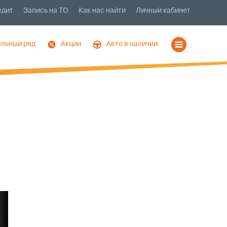
едит
Запись на ТО
Как нас найти
Личный кабинет
льный ряд
Акции
Авто в наличии