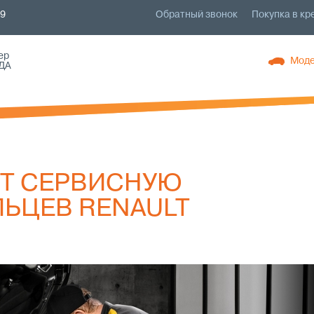
79
Обратный звонок
Покупка в кр
ер
Моде
ДА
ЕТ СЕРВИСНУЮ
ЬЦЕВ RENAULT