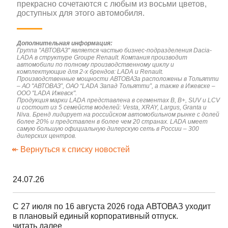
прекрасно сочетаются с любым из восьми цветов,
доступных для этого автомобиля.
Дополнительная информация:
Группа "АВТОВАЗ" является частью бизнес-подразделения Dacia-
LADA в структуре Groupe Renault. Компания производит
автомобили по полному производственному циклу и
комплектующие для 2-х брендов: LADA и Renault.
Производственные мощности АВТОВАЗа расположены в Тольятти
– АО "АВТОВАЗ”, ОАО “LADA Запад Тольятти”, а также в Ижевске –
ООО "LADA Ижевск".
Продукция марки LADA представлена в сегментах В, B+, SUV и LCV
и состоит из 5 семейств моделей: Vesta, XRAY, Largus, Granta и
Niva. Бренд лидирует на российском автомобильном рынке с долей
более 20% и представлен в более чем 20 странах. LADA имеет
самую большую официальную дилерскую сеть в России – 300
дилерских центров.
↞ Вернуться к списку новостей
24.07.26
С 27 июля по 16 августа 2026 года АВТОВАЗ уходит
в плановый единый корпоративный отпуск.
читать далее