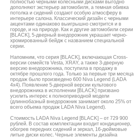
полностью черными колесными дисками выгодно
дополняют экстерьер автомобиля, а темная обивка
потолка и сидений создают особую атмосферу в
интерьере салона. Классический дизайн с черными
акцентами одинаково выигрышно смотрится и в
городе, и на природе. Как и другие автомобили серии
[BLACK], 5-дверный внедорожник украшает черно-
хромированный бейдж с названием специальной
серии.
Напомним, что серия [BLACK], включающая Сross-
версии семейств Vesta, XRAY, а также 3-дверную
версию внедорожника, поступила в продажу в
октябре прошлого года. Только за первые три месяца
продаж было произведено 600 Niva Legend (LADA
4x4). Появление 5-дверной версии культового
внедорожника в исполнении [BLACK] призвано
усилить интерес к полноприводной модели
(длиннобазный внедорожник занимает около 25% от
всего объема продаж LADA Niva Legend).
Стоимость LADA Niva Legend [BLACK] – от 729 900
рублей. В состав комплектации входит кондиционер,
обогрев передних сидений и зеркал, 16-дюймовые
литые диски колес. Черные элементы дизайна