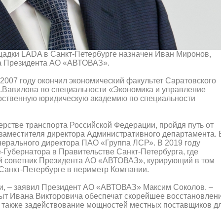
адки LADA в Санкт-Петербурге назначен Иван Миронов,
а Президента АО «АВТОВАЗ».
 2007 году окончил экономический факультет Саратовского
.И.Вавилова по специальности «Экономика и управление
арственную юридическую академию по специальности
терстве транспорта Российской Федерации, пройдя путь от
заместителя директора Административного департамента. 
нерального директора ПАО «Группа ЛСР». В 2019 году
-Губернатора в Правительстве Санкт-Петербурга, где
ший советник Президента АО «АВТОВАЗ», курирующий в том
Санкт-Петербурге в периметр Компании.
и, – заявил Президент АО «АВТОВАЗ» Максим Соколов. –
пыт Ивана Викторовича обеспечат скорейшее восстановлен
а также задействование мощностей местных поставщиков д