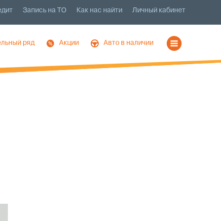
едит
Запись на ТО
Как нас найти
Личный кабинет
льный ряд
Акции
Авто в наличии