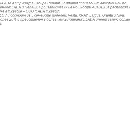
a-LADA в структуре Groupe Renault. Компания производит автомобили по
рендов: LADA и Renault. Производственные мощности АВТОВАЗа расположе
же в Ижевске – ООО "LADA Ижевск".
V и состоит из 5 семейств моделей: Vesta, XRAY, Largus, Granta и Niva.
более 20% и представлен в более чем 20 странах. LADA имеет самую боль
в.