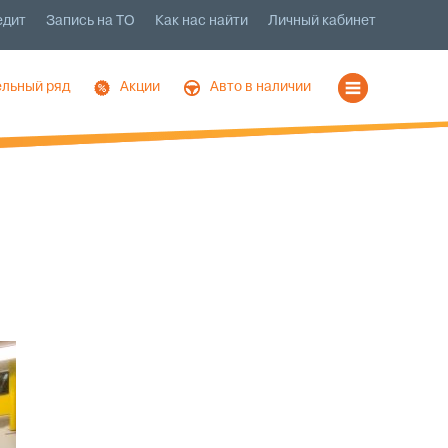
едит
Запись на ТО
Как нас найти
Личный кабинет
льный ряд
Акции
Авто в наличии