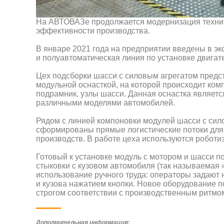
На АВТОВАЗе продолжается модернизация техни
эффективности производства.
В январе 2021 года на предприятии введены в э
и полуавтоматическая линия по установке двигат
Цех подсборки шасси с силовым агрегатом предс
модульной оснасткой, на которой происходит комп
подрамник, узлы шасси. Данная оснастка являетс
различными моделями автомобилей.
Рядом с линией компоновки модулей шасси с сило
сформированы прямые логистические потоки для
производств. В работе цеха используются роботи
Готовый к установке модуль с мотором и шасси п
стыковки с кузовом автомобиля (так называемая
использование ручного труда: операторы задают 
и кузова нажатием кнопки. Новое оборудование п
строгом соответствии с производственным ритмо
Дополнительная информация: