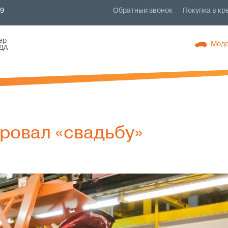
79
Обратный звонок
Покупка в кр
ер
Моде
ДА
ровал «свадьбу»