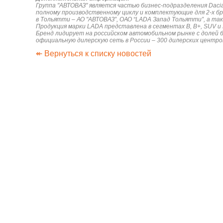
Группа "АВТОВАЗ" является частью бизнес-подразделения Daci
полному производственному циклу и комплектующие для 2-х б
в Тольятти – АО "АВТОВАЗ”, ОАО “LADA Запад Тольятти”, а так
Продукция марки LADA представлена в сегментах В, B+, SUV и LC
Бренд лидирует на российском автомобильном рынке с долей 
официальную дилерскую сеть в России – 300 дилерских центро
↞ Вернуться к списку новостей