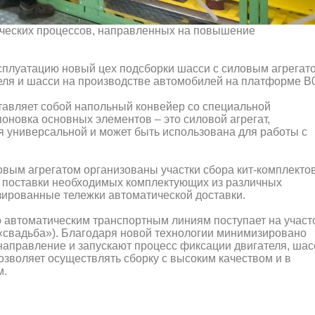
ческих процессов, направленных на повышение
ксплуатацию новый цех подсборки шасси с силовым агрегат
еля и шасси на производстве автомобилей на платформе B0
тавляет собой напольный конвейер со специальной
оновка основных элементов – это силовой агрегат,
я универсальной и может быть использована для работы с
вым агрегатом организованы участки сбора кит-комплектов
 поставки необходимых комплектующих из различных
зированные тележки автоматической доставки.
о автоматическим транспортным линиям поступает на участ
 «свадьба»). Благодаря новой технологии минимизировано
направление и запускают процесс фиксации двигателя, шас
озволяет осуществлять сборку с высоким качеством и в
м.