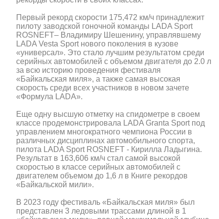
Первый рекорд скорости 175,472 км/ч принадлежит
пилоту заводской гоночной команды LADA Sport
ROSNEFT– Владимиру Шешенину, управлявшему
LADA Vesta Sport нового поколения в кузове
«универсал». Это стало лучшим результатом среди
серийных автомобилей с объемом двигателя до 2.0 л
за всю историю проведения фестиваля
«Байкальская миля», а также самая высокая
скорость среди всех участников в новом зачете
«Формула LADA».
Еще одну высшую отметку на спидометре в своем
классе продемонстрировала LADA Granta Sport под
управлением многократного чемпиона России в
различных дисциплинах автомобильного спорта,
пилота LADA Sport ROSNEFT - Кирилла Ладыгина.
Результат в 163,606 км/ч стал самой высокой
скоростью в классе серийных автомобилей с
двигателем объемом до 1,6 л в Книге рекордов
«Байкальской мили».
В 2023 году фестиваль «Байкальская миля» был
представлен 3 ледовыми трассами длиной в 1