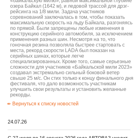
«байкальскую милю», равной максимальной глубине
озера Байкал (1642 м), и ледовой трассой для дрэг-
рейсинга на 1/8 мили. Задача участников
соревнований заключалась в том, чтобы показать
максимальную скорость на льду Байкала, разгоняясь
по прямой. Были запрещены любые изменения в
конструкцию серийного автомобиля, за исключением
применения разных шин. Несмотря на то, что
гоночная резина позволяла быстрее стартовать с
места, рекорд скорости LADA был показан на
серийных шинах, которые легче
специализированных. Кроме того, самые серьезные
сложности для участников «Байкальской мили 2023»
создавал экстремально сильный боковой ветер
свыше 25 м/c. Он стих только к концу финального дня
фестиваля, что дало возможность участникам
улучшить свои результаты и установить желанные
рекорды.
↞ Вернуться к списку новостей
24.07.26