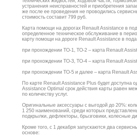
технических жидкостей, ходовой части, тормозной
устранения неисправностей и приобретения запас
же после ее проведения не проводились сервисн
стоимость составит 799 руб.
Карта помощи на дорогах Renault Assistance в п
определенное техническое обслуживание в перио
карту помощи на дороге Renault Assistance в пода
при прохождении ТО-1, ТО-2 – карта Renault Assist
при прохождении ТО-3, ТО-4 – карта Renault Assist
при прохождении ТО-5 и далее – карта Renault Ass
По карте Renault Assistance Plus будет доступна од
Assistance Optimal срок действия карты равен ме
по количеству услуг.
Оригинальные аксессуары с выгодой до 20%: коли
1 250 наименований, среди которых представлены
подкрылки, дефлекторы, брызговики, колесные ди
Кроме того, с 1 декабря запускаются два сервисн
основе: