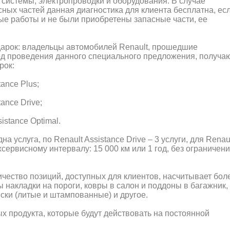
 системы, электропроводки и оборудования. В случае
ных частей данная диагностика для клиента бесплатна, ес
ые работы и не были приобретены запасные части, ее
одарок: владельцы автомобилей Renault, прошедшие
д проведения данного специального предложения, получа
рок:
ance Plus;
ance Drive;
istance Optimal.
на услуга, по Renault Assistance Drive – 3 услуги, для Renau
жсервисному интервалу: 15 000 км или 1 год, без ограничен
чество позиций, доступных для клиентов, насчитывает бол
 накладки на пороги, ковры в салон и поддоны в багажник,
ски (литые и штампованные) и другое.
ых продукта, которые будут действовать на постоянной