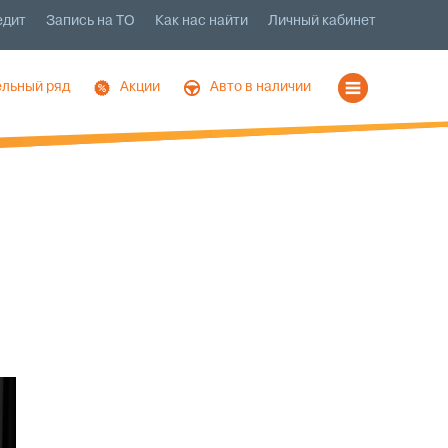
едит
Запись на ТО
Как нас найти
Личный кабинет
льный ряд
Акции
Авто в наличии