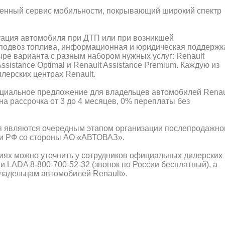
оценный сервис мобильности, покрывающий широкий спектр
куация автомобиля при ДТП или при возникшей
, подвоз топлива, информационная и юридическая поддержк
ыре варианта с разным набором нужных услуг: Renault
 Assistance Optimal и Renault Assistance Premium. Каждую из
лерских центрах Renault.
пециальное предложение для владельцев автомобилей Renau
на рассрочка от 3 до 4 месяцев, 0% переплаты без
 являются очередным этапом организации послепродажно
ии РФ со стороны АО «АВТОВАЗ».
х можно уточнить у сотрудников официальных дилерских
и LADA 8-800-700-52-32 (звонок по России бесплатный), а
Владельцам автомобилей Renault».