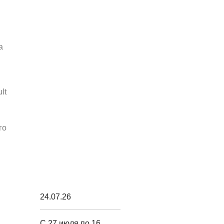
а
lt
го
24.07.26
С 27 июля по 16