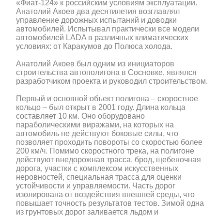
«Фиат-124» к российским условиям эксплуатации.
Анатолий Акоев два десятилетия возглавлял
управление дорожных испытаний и доводки
автомобилей. Испытывал практически все модели
автомобилей LADA в различных климатических
условиях: от Каракумов до Полюса холода.
Анатолий Акоев был одним из инициаторов
строительства автополигона в Сосновке, являлся
разработчиком проекта и руководил строительством.
Первый и основной объект полигона – скоростное
кольцо – был открыт в 2001 году. Длина кольца
составляет 10 км. Оно оборудовано
параболическими виражами, на которых на
автомобиль не действуют боковые силы, что
позволяет проходить повороты со скоростью более
200 км/ч. Помимо скоростного трека, на полигоне
действуют внедорожная трасса, брод, щебеночная
дорога, участки с комплексом искусственных
неровностей, специальная трасса для оценки
устойчивости и управляемости. Часть дорог
изолирована от воздействия внешней среды, что
повышает точность результатов тестов. Зимой одна
из грунтовых дорог заливается льдом и