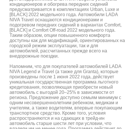
кондиционеров и обогрева передних сидений
предусматривается в комплектациях Urban, Luxe и
[BLACK] 2022 модельного года. Автомобили LADA
NIVA Travel оснащаются кондиционерами и
подогревом передних сидений в вариантах Comfort,
[BLACK] и Comfort Off-road 2022 модельного года.
Таким образом, опции повышенного комфорта
доступны как для модификаций, ориентированных на
городской режим эксплуатации, так и для
автомобилей, рассчитанных прежде всего на
внедорожные поездки.
Напомним, что для покупателей автомобилей LADA
NIVA Legend и Travel (а также для Granta), которые
произведены после 1 июня 2022 года, действует
уникальная государственная программа льготного
кредитования, позволяющая приобрести новый
автомобиль с выгодой 20–25% в зависимости от
региона. Предложение доступно семьям минимум с
одним несовершеннолетним ребенком, медикам и
учителям, а также водителям, впервые покупающим
транспортное средство. Кроме того, условия
распространяются и на сдающих в трейд-ин
автомобиль старше шести лет при условии, что
владели им не менее года. Программа действует до