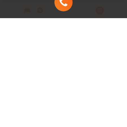
Автомобили
Автомобили в наличии
Модельный ряд
Заказать автомобиль
Заявка на кредит
Сервис
Техническое обслуживание и