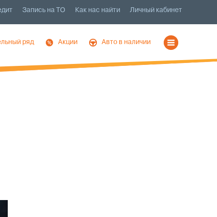
едит
Запись на ТО
Как нас найти
Личный кабинет
льный ряд
Акции
Авто в наличии