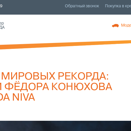
79
Обратный звонок
Покупка в кр
ер
Моде
ДА
 МИРОВЫХ РЕКОРДА:
И ФЁДОРА КОНЮХОВА
A NIVA