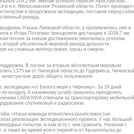
ельные 204,2 км! Экипаж успешно пересёк Ярославскую,
 в н.п. Милославское Рязанской области. Полёт проходил 
достигнутом и продолжила экспедицию, поставив перед собо
бственный рекорд.
эродрома Усмань Липецкой области, а приземлилась уже в
хов и Игорь Потапкин преодолели дистанцию в 1039,7 км,
льная погоня за новым достижением увенчалась успехом.
ь второй абсолютный мировой рекорд дальности
ря на сложные метеоусловия, грозы и смерчи,
 поддержки. В погоне за вторым абсолютным мировым
леть 1375 км от Липецкой области до Гудермеса, Чеченско
, зачастую вне дорог общего пользования.
 экспедицию «от Белого моря к Чёрному». За 18 дней
 по воздуху. А наземному штабу пришлось преодолеть
рожники LADA NIVA отвечали за транспортировку мобильно
рудования спутниковой и радиосвязи.
штаба: «Наша команда впечатлена выносливостью
этапах реализации экспедиционного проекта. У нас большой
кордных попыток, и нам есть с чем сравнить. Начиная с
, а также во время всего перелёта от Архангельска до