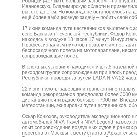
Ромицки (427 км) с большим запасом – на внушит
Ивановскую, Владимирскую области и приземлился
высоте до 1 км. Но команда не остановилось на 
ещё более амбициозную задачу – побить свой со
17 июня команда путешественников вылетела с а
селе Баклазан Чеченской Республики. Фёдор Коню
находясь в воздухе 13 часов 17 минут. Изнурите
Профессионализм пилотов позволил им поставит
беспосадочного полёта на мотопараплане, несмот
сопровождающие полёт.
В сложных условиях находился и штаб наземной
рекордом группе сопровождения пришлось преодо
Республики, проведя за рулём LADA NIVA 22 часа
22 июня пилоты завершили трансконтинентальную
команда рекордсменов преодолела более 3000 км
дистанцию почти вдвое больше – 7000 км. Внедо
метеостанции, экипировки путешественников, обо
Оскар Конюхов, руководитель экспедиционного 
автомобилей NIVA Travel и NIVA Legend на всех 
опыт сопровождения воздушных судов в рамках ре
перегона от Москвы к месту старта в Архангельске