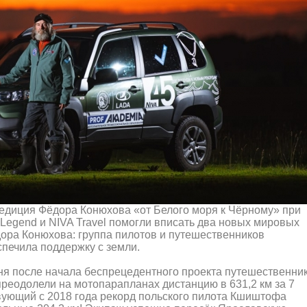
едиция Фёдора Конюхова «от Белого моря к Чёрному» при
egend и NIVA Travel помогли вписать два новых мировых
ора Конюхова: группа пилотов и путешественников
спечила поддержку с земли.
дня после начала беспрецедентного проекта путешественни
реодолели на мотопарапланах дистанцию в 631,2 км за 7
твующий с 2018 года рекорд польского пилота Кшиштофа