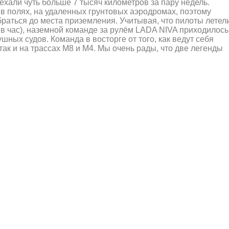
ехали чуть больше 7 тысяч километров за пару недель.
в полях, на удаленных грунтовых аэродромах, поэтому
аться до места приземления. Учитывая, что пилоты летели
 в час), наземной команде за рулём LADA NIVA приходилось
шных судов. Команда в восторге от того, как ведут себя
ак и на трассах М8 и М4. Мы очень рады, что две легенды