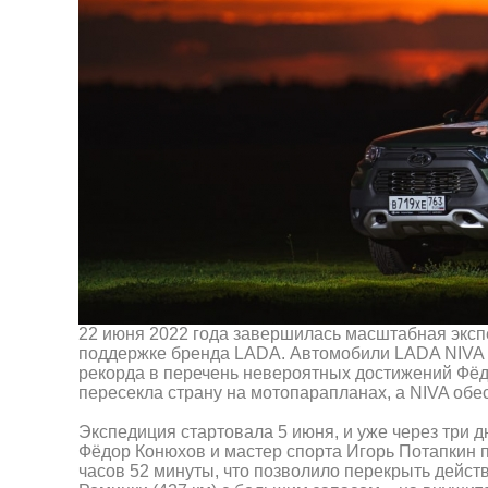
22 июня 2022 года завершилась масштабная эксп
поддержке бренда LADA. Автомобили LADA NIVA L
рекорда в перечень невероятных достижений Фёд
пересекла страну на мотопарапланах, а NIVA обе
Экспедиция стартовала 5 июня, и уже через три 
Фёдор Конюхов и мастер спорта Игорь Потапкин п
часов 52 минуты, что позволило перекрыть дейс